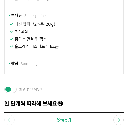
부재료
Sub Ingredient
다진 양파 1/2스푼(20g)
깨 1꼬집
참기름 한 바퀴 휙~
홀그레인 머스타드 1티스푼
양념
Seasoning
화면 항상 켜두기
한 단계씩 따라해 보세요😄
Step.1