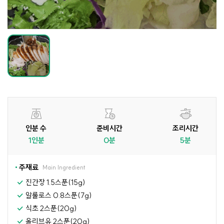
인분 수
준비시간
조리시간
1인분
0분
5분
주재료
Main Ingredient
진간장 1.5스푼(15g)
알룰로스 0.8스푼(7g)
식초 2스푼(20g)
올리브유 2스푼(20g)