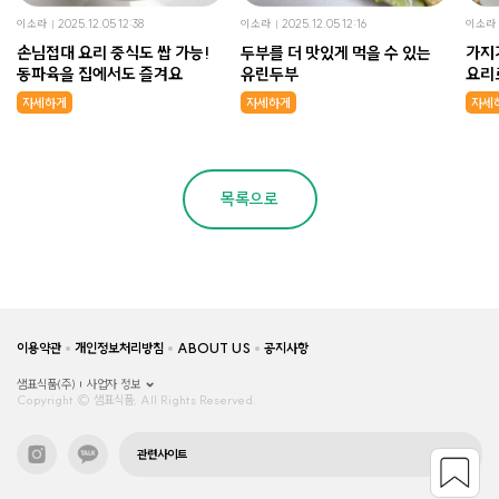
이소라
2025.12.05 12:38
이소라
2025.12.05 12:16
이소라
손님접대 요리 중식도 쌉 가능!
두부를 더 맛있게 먹을 수 있는
가지
동파육을 집에서도 즐겨요
유린두부
요리
니!
자세하게
자세하게
자세
목록으로
이용약관
개인정보처리방침
ABOUT US
공지사항
샘표식품(주)
사업자 정보
Copyright © 샘표식품, All Rights Reserved.
관련사이트