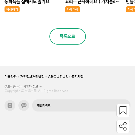
동파육을 집에서도 즐겨요
요리로 근사하네요:) 가지롤라타
만들기
니!
자세하게
자세하게
자세
목록으로
이용약관
개인정보처리방침
ABOUT US
공지사항
샘표식품(주)
사업자 정보
Copyright © 샘표식품, All Rights Reserved.
관련사이트