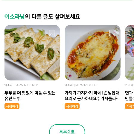
이소라님
의 다른 글도 살펴보세요
이소라
2025.12.05 12:16
이소라
2025.12.03 10:18
이소라
두부를 더 맛있게 먹을 수 있는
가지가 가지가지 하네! 손님접대
면과
유린두부
요리로 근사하네요:) 가지롤라타
만들기
니!
자세하게
자세하게
자세
목록으로