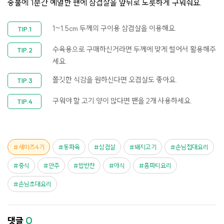
중불에 1분간 예열한 팬에 삼겹살을 앞뒤로 노릇하게 구워줘요.
1~1.5cm 두께의 구이용 삼겹살을 이용해요.
수육용으로 구매하신거라면 두께에 맞게 썰어서 활용해주
세요.
쫄깃한 식감을 원하신다면 오겹살도 좋아요.
구워야 할 고기 양이 많다면 팬을 2개 사용하세요.
새미즈4기
동파육
삼겹살
돼지고기
손님접대요리
중식
안주
밥반찬
야식
홈파티요리
손님초대요리
댓글
0