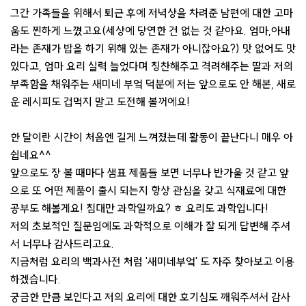
그간 가족들을 위해서 퇴근 후에 저녁상을 차려준 남편에 대한 고마
움도 찐하게 느꼈고요(세상에 당연한 건 없는 것 같아요. 엄마,아내
라는 존재가 밥을 하기 위해 있는 존재가 아니잖아요?) 맛 없어도 맛
있다고, 엄마 요리 실력 늘었다며 칭찬해주고 격려해주는 딸과 저의
부족함을 채워주는 새미네 부엌 덕분에 저는 앞으로도 안 해본, 새로
운 레시피도 겁먹지 말고 도전해 볼꺼에요!
한 달이란 시간이 처음엔 길게 느껴졌는데 활동이 끝난다니 매우 아
쉽네요^^
앞으로도 장 볼 때마다 샘표 제품들 보면 너무나 반가울 것 같고 앞
으로 또 어떤 제품이 출시 되는지 항상 관심을 갖고 식재료에 대한
공부도 해볼게요! 침대만 과학일까요? ㅎ 요리도 과학입니다!
저의 초보적인 질문임에도 과학적으로 이해가 잘 되게 답변해 주셔
서 너무나 감사드리고요.
지금처럼 요리의 백과사전 처럼 '새미네부엌' 도 자주 찾아보고 이용
하겠습니다.
궁금한 만큼 보인다고 저의 요리에 대한 호기심도 깨워주셔서 감사