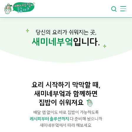
요리가
맛있어지는
부엌
요리가
건강해지는
부엌
당신의 요리가 쉬워지는 곳,
새미네부엌
입니다.
요리가
쉬워지는
부엌
요리 시작하기 막막할 때,
새미네부엌과 함께하면
집밥이 쉬워져요
배달 앱 없이도 바로 집밥이 가능하도록
레시피부터 솔루션까지
다 준비해 놨으니까
새미네부엌에서 따라 해보세요.