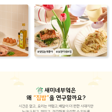
#맛있는게좋아
#보경이네부엌
새미네부엌은
왜
“집밥”
을 연구할까요?
시간은 없고, 요리는 어렵고,배달이 더 편한 시대지만
누구나 쉽고, 맛있고, 건강하게 요리할 수 있도록