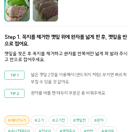
Step 1.
꼭지를 제거한 깻잎 위에 완자를 넓게 핀 후, 깻잎을 반
으로 접어요.
깻잎을 씻은 후 꼭지를 제거하고 완자를 반쪽에만 넓게 펴 발라 주시
고 반으로 접어주세요.
넓은 깻잎 2장을 이용해서(샌드위치 처럼) 부치면 빠르게
부칠 수 있을 것 같아요.
완자를 바를 땐 테두리 부분은 좀 비워주세요.
새미즈4기
고기
고기전
깻잎전
완자
손닙접대요리
전요리
명절음식
반찬
술안주