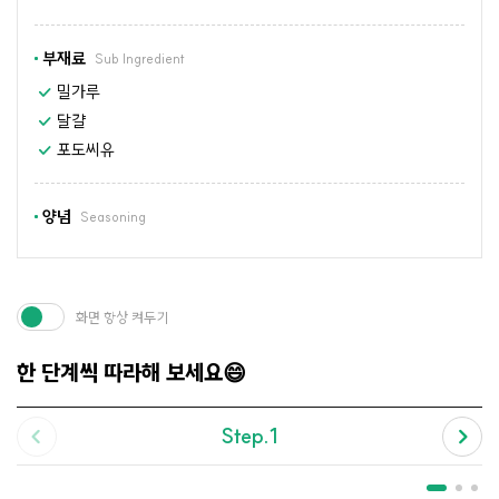
부재료
Sub Ingredient
밀가루
달걀
포도씨유
양념
Seasoning
화면 항상 켜두기
한 단계씩 따라해 보세요😄
Step.1