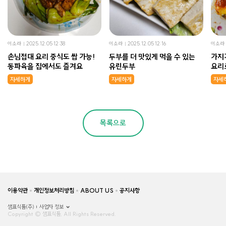
이소라
2025.12.05 12:38
이소라
2025.12.05 12:16
이소라
손님접대 요리 중식도 쌉 가능!
두부를 더 맛있게 먹을 수 있는
가지
동파육을 집에서도 즐겨요
유린두부
요리
니!
자세하게
자세하게
자세
목록으로
이용약관
개인정보처리방침
ABOUT US
공지사항
샘표식품(주)
사업자 정보
Copyright © 샘표식품, All Rights Reserved.