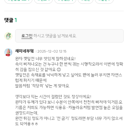
댓글
1
로그인
하시고 댓글을 남겨보세요.
새미네부엌
2025-12-02 12:15
완자 깻잎전 너무 맛있게 잘하셨네요!
속이 삐져나오는 건 누구나 한 번씩 겪는 시행착오라서 이번에 정확
히 감을 잡으신 것 같아요 😊
깻잎전은 속재료를 넉넉하게 넣고 싶어도 팬에 눌러 부치면 자연스
럽게 퍼지기 때문에
말씀처럼 ‘적당히’ 넣는 게 맞아요.
생각보다 익는 시간이 걸렸던 것도 정상이에요!
완자가 두께가 있다 보니 수분이 안쪽에서 천천히 빠져야 익거든요.
기름은 저희도 가능하면 식용유·카놀라유처럼 발연점 높은 오일을
권장드리는데,
완전 튀김 정도가 아니고 ‘전 굽기’ 정도라면 부담 너무 가지 않으셔
도 되어용ㅎㅎ