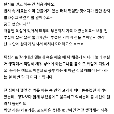
완자를 넣고 하는 건 처음이에요.
완자 속 재료는 이미 만들어져 있는 터라 깻잎만 씻어다가 반만 완자
발라주고 깻잎 이불 덮어주고~
굽굽 했습니다^^
처음엔 욕심이 있어서 테두리 부분까지 가득 채웠는데요~ 보통 전
부칠때 살짝 살짝 눌러가면서 부쳤던 기억이 전을 부치면서 생각
난;;; 안에 완자가 넘쳐서 삐져나오더라고요 ㅎㅎㅎ
뒤집개로 잘라내긴 했는데 속을 채울 때 꽉 채울게 아니라 눌러 부칠
거 생각해서 적당히 채워 넣어야 하는구나를 몸소 또 깨닫게 되었네
요. 음식은 책으로 이론으로 공부 하는게 아닌 직접 해봐야 는다 라
는 걸 매번 할 때 마다 느낍니다.
전 집에서 깻잎 전 먹을 때는 속 안의 고기가 꾀나 통통했던 기억이
있는데.. 생각보다 얇게 부쳤음에도 불구하고 익히는데 좀 시간이 걸
려서 놀랐어요.
씨앗 기름(카놀라유, 포도씨유 등)은 왠만하면 건강 생각해서 사용