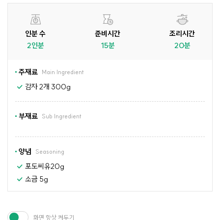
인분 수
준비시간
조리시간
2인분
15분
20분
주재료
Main Ingredient
감자 2개 300g
부재료
Sub Ingredient
양념
Seasoning
포도씨유20g
소금 5g
화면 항상 켜두기