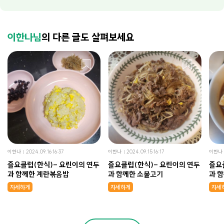
이한나님
의 다른 글도 살펴보세요
이한나
2024.09.16 16:37
이한나
2024.09.15 16:17
이한나
즐요클럽(한식)- 요린이의 연두
즐요클럽(한식)- 요린이의 연두
즐요
과 함께한 계란볶음밥
과 함께한 소불고기
과 
자세하게
자세하게
자세