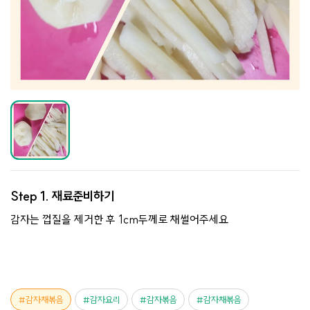
Step 1.
재료준비하기
감자는 껍질을 제거한 후 1cm두께로 채썰어주세요
감자채볶음
감자요리
감자볶음
감자채볶음