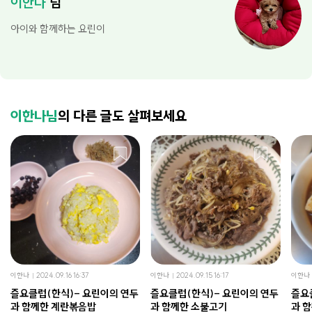
이한나
님
아이와 함께하는 요린이
이한나님
의 다른 글도 살펴보세요
이한나
2024.09.16 16:37
이한나
2024.09.15 16:17
이한나
즐요클럽(한식)- 요린이의 연두
즐요클럽(한식)- 요린이의 연두
즐요
과 함께한 계란볶음밥
과 함께한 소불고기
과 