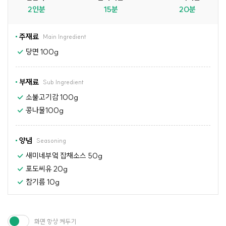
2인분
15분
20분
주재료
Main Ingredient
당면 100g
부재료
Sub Ingredient
소불고기감 100g
콩나물100g
양념
Seasoning
새미네부엌 잡채소스 50g
포도씨유 20g
참기름 10g
화면 항상 켜두기