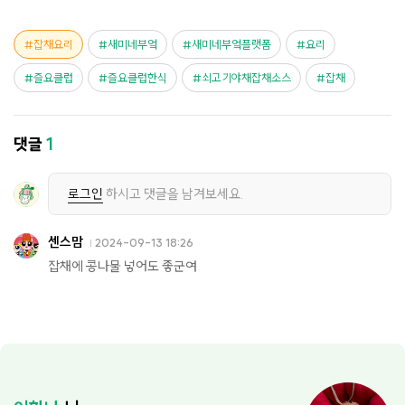
잡채요리
새미네부엌
새미네부엌플랫폼
요리
즐요클럽
즐요클럽한식
쇠고기야채잡채소스
잡채
댓글
1
로그인
하시고 댓글을 남겨보세요.
센스맘
2024-09-13 18:26
잡채에 콩나물 넣어도 좋군여