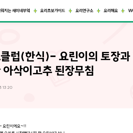
거워지는 새미네부엌
요리초보가이드
요리연구소
요리해요
W
클럽(한식)- 요린이의 토장과
 아삭이고추 된장무침
3 13:20
 요린이에요~!!