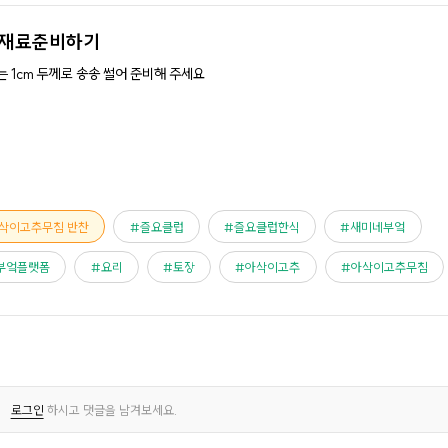
재료준비하기
 1cm 두께로 송송 썰어 준비해 주세요
아삭이고추무침 반찬
즐요클럽
즐요클럽한식
새미네부엌
부엌플랫폼
요리
토장
아삭이고추
아삭이고추무침
로그인
하시고 댓글을 남겨보세요.