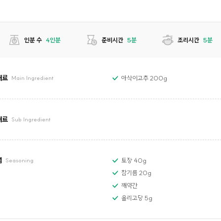
인분 수
4인분
준비시간
5분
조리시간
5분
재료
아삭이고추 200g
Main Ingredient
재료
Sub Ingredient
념
토장 40g
Seasoning
참기름 20g
깨약간
올리고당 5g