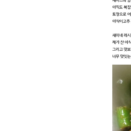
새미즈와 함
아직도 복잡
토장으로 어
아삭이고추 
새미네 레시
제가 산 아
그리고 맛보
너무 맛잇는