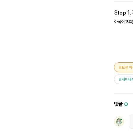
Step 1.
아삭이고추는
토장 
새미네
댓글
0