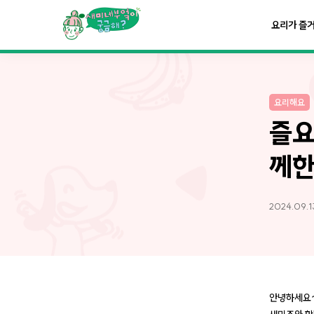
요리가
맛있어지는
부엌
요리가 즐
요리가
건강해지는
부엌
요리해요
요리가
쉬워지는
부엌
즐요
께한
2024.09.1
안녕하세요~