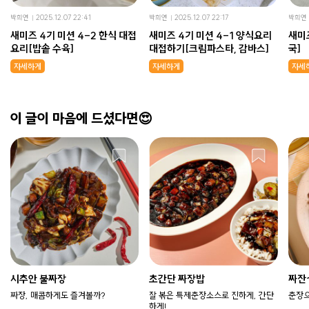
박희연
2025.12.07 22:41
박희연
2025.12.07 22:17
박희연
새미즈 4기 미션 4-2 한식 대접
새미즈 4기 미션 4-1 양식요리
새미
요리[밥솥 수육]
대접하기[크림파스타, 감바스]
국]
자세하게
자세하게
자세
이 글이 마음에 드셨다면😍
시추안 불짜장
초간단 짜장밥
짜잔
짜장, 매콤하게도 즐겨볼까?
잘 볶은 특제춘장소스로 진하게, 간단
춘장으
하게!