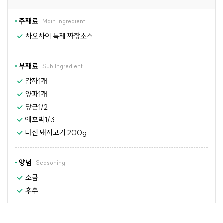
주재료
Main Ingredient
차오차이 특제 짜장소스
부재료
Sub Ingredient
감자1개
양파1개
당근1/2
애호박1/3
다진 돼지고기 200g
양념
Seasoning
소금
후추