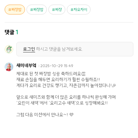
짜장밥
짜장밥
짜장
차오차이
댓글
1
로그인
하시고 댓글을 남겨보세요.
새미네부엌
2025-10-29 15:49
제대로 된 첫 짜장밥 성공 축하드려요👏
재료 손질을 해두면 요리하기가 훨씬 수월하죠!!
게다가 요리로 건강도 챙기고, 자존감까지 높아졌다니!🎉
앞으로 새미즈와 함께 더 많은 요리를 하나씩 완성해 가며
‘요린이 새댁’에서 ‘요리고수 새댁'으로 성장해봐요!!
그럼 다음 미션에서 만나요~! 💜