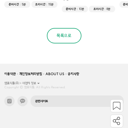
준비시간
5분
조리시간
15분
준비
준비시간
10분
조리시간
8분
목록으로
이용약관
개인정보처리방침
ABOUT US
공지사항
샘표식품(주)
사업자 정보
Copyright © 샘표식품, All Rights Reserved.
관련사이트