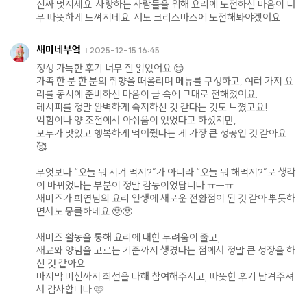
진짜 멋지세요. 사랑하는 사람들을 위해 요리에 도전하신 마음이 너
무 따뜻하게 느껴지네요. 저도 크리스마스에 도전해봐야겠어요.
새미네부엌
2025-12-15 16:45
정성 가득한 후기 너무 잘 읽었어요 😊
가족 한 분 한 분의 취향을 떠올리며 메뉴를 구성하고, 여러 가지 요
리를 동시에 준비하신 마음이 글 속에 그대로 전해졌어요.
레시피를 정말 완벽하게 숙지하신 것 같다는 것도 느꼈고요!
익힘이나 양 조절에서 아쉬움이 있었다고 하셨지만,
모두가 맛있고 행복하게 먹어줬다는 게 가장 큰 성공인 것 같아요
🥰
무엇보다 “오늘 뭐 시켜 먹지?”가 아니라 “오늘 뭐 해먹지?”로 생각
이 바뀌었다는 부분이 정말 감동이었답니다 ㅠㅡㅠ
새미즈가 희연님의 요리 인생에 새로운 전환점이 된 것 같아 뿌듯하
면서도 뭉클하네요 🥹🥹
새미즈 활동을 통해 요리에 대한 두려움이 줄고,
재료와 양념을 고르는 기준까지 생겼다는 점에서 정말 큰 성장을 하
신 것 같아요.
마지막 미션까지 최선을 다해 참여해주시고, 따뜻한 후기 남겨주셔
서 감사합니다 🩷