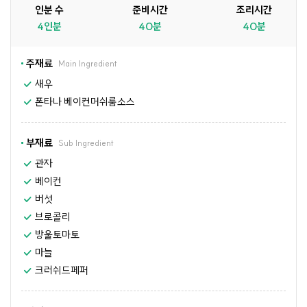
인분 수
준비시간
조리시간
4인분
40분
40분
주재료
Main Ingredient
새우
폰타나 베이컨머쉬룸소스
부재료
Sub Ingredient
관자
베이컨
버섯
브로콜리
방울토마토
마늘
크러쉬드페퍼