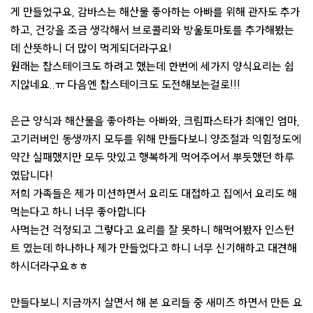
게 만들었구요, 감바스는 해산물 좋아하는 아빠를 위해 관자도 추가
하고, 건강을 조금 생각해서 브로콜리와 방울토마토를 추가해봤는
데 산뜻하니 더 많이 먹게되더라구요!
원래는 찹스테이크도 하려고 했는데 한번에 세가지 양식요리는 쉽
지않네요..ㅠ 다음엔 찹스테이크도 도전해보는걸로!!!
은근 양식과 해산물을 좋아하는 아빠와, 크림파스타가 최애인 엄마,
고기러버인 동생까지 모두를 위해 만들다보니 양조절과 익힘정도에
약간 실패했지만 모두 맛있고 행복하게 먹어주어서 뿌듯했던 하루
였답니다!
저희 가족들은 제가 미션하면서 요리도 대접하고 집에서 요리도 해
먹는다고 하니 너무 좋아합니다
사먹는건 걱정되고 그렇다고 요리를 잘 못하니 해먹어봤자 인스턴
트 였는데 하나하나 제가 만들었다고 하니 너무 신기해하고 대견해
하시더라구요ㅎㅎ
만들다보니 지금까지 살면서 해 본 요리들 중 새미즈 하면서 만든 요