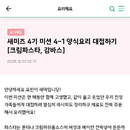
요리해요
요리해요
새미즈 4기 미션 4-1 양식요리 대접하기
[크림파스타, 감바스]
2025.12.07 22:17
안녕하세요 요린이 새댁입니당!
이번 미션은 한 해동안 함께 고생했고, 같이 울고 웃었던 우리 친정
가족들에게 대접하려 열심히 레시피도 정리하구 재료도 잔뜩 주문
해서 요리했어요!
파스타는 폰타나 크림머쉬룸소스에 버섯과 베이컨 잔뜩넣어 든든하