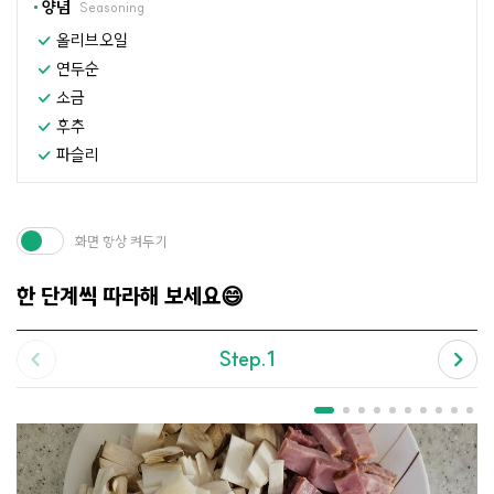
양념
Seasoning
올리브오일
연두순
소금
후추
파슬리
화면 항상 켜두기
한 단계씩 따라해 보세요😄
Step.1