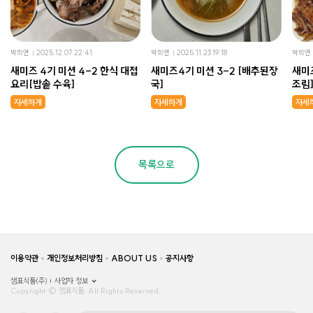
박희연
2025.12.07 22:41
박희연
2025.11.23 19:18
박희연
새미즈 4기 미션 4-2 한식 대접
새미즈4기 미션 3-2 [배추된장
새미
요리[밥솥 수육]
국]
조림
자세하게
자세하게
자세
목록으로
이용약관
개인정보처리방침
ABOUT US
공지사항
샘표식품(주)
사업자 정보
Copyright © 샘표식품, All Rights Reserved.