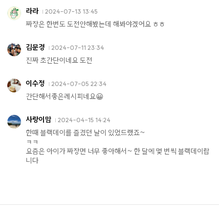
라라
2024-07-13 13:45
짜장은 한번도 도전안해봤는데 해봐야겠어요 ㅎㅎ
김문경
2024-07-11 23:34
진짜 초간단이네요 도전
이수정
2024-07-05 22:34
간단해서좋은레시피네요😀
사랑이맘
2024-04-15 14:24
한때 블랙데이를 즐겼던 날이 있었드랬죠~
ㅋㅋ
요즘은 아이가 짜장면 너무 좋아해서~ 한 달에 몇 번씩 블랙데이랍
니다