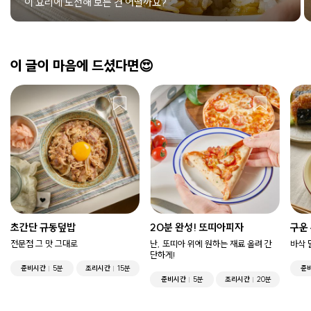
이 요리에 도전해 보는 건 어떨까요?
이 글이 마음에 드셨다면😍
초간단 규동덮밥
20분 완성! 또띠아피자
구운
전문점 그 맛 그대로
난, 또띠아 위에 원하는 재료 올려 간
바삭 
단하게!
준비시간
5분
조리시간
15분
준
준비시간
5분
조리시간
20분