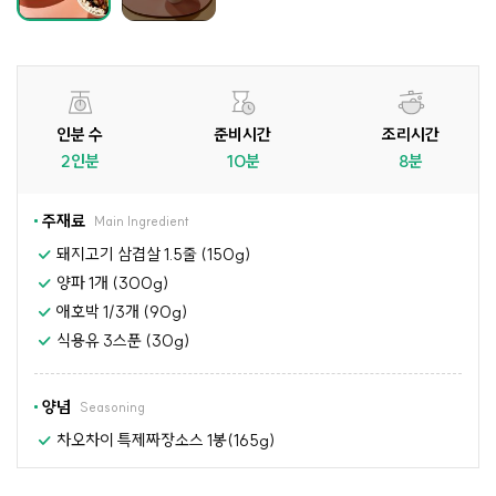
인분 수
준비시간
조리시간
2인분
10분
8분
주재료
Main Ingredient
돼지고기 삼겹살 1.5줄 (150g)
양파 1개 (300g)
애호박 1/3개 (90g)
식용유 3스푼 (30g)
양념
Seasoning
차오차이 특제짜장소스 1봉(165g)