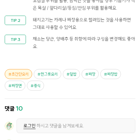
오겹살 부위를 활용, 담백한 맛을 좋아할 경우 기름기가 적
은 목살 / 앞다리살/등심/안심 부위를 활용해요.
돼지고기는 카레나 짜장용으로 썰려있는 것을 사용하면
그대로 사용할 수 있어요.
채소는 당근, 양배추 등 취향에 따라 구성을 변경해도 좋아
요.
초간단요리
한그릇요리
덮밥
짜장
짜장밥
짜장면
중식
댓글
10
로그인
하시고 댓글을 남겨보세요.