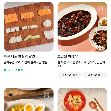
이젠 나도 칼질의 달인
초간단 짜장밥
알아두면 요리 시간이 빨라지는 칼질
잘 볶은 특제춘장소스로 진하게, 간단하
게!
요리 기본
칼
준비시간
10분
조리시간
8분