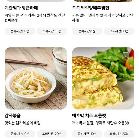
계란찜과 당근라페
촉촉 달걀양배추찜전
취향 다른 우리 가족, 2가지 반찬도 간단
기름 없이, 밀가루 없이 더 건강하고 간단
&빠르게!
하게
준비시간
10분
조리시간
15분
준비시간
5분
조리시간
10분
감자볶음
애호박 치즈 오믈렛
맛있는 감자볶음의 비밀
애호박과 달걀, 양파로 저탄수 오믈렛!
준비시간
10분
조리시간
20분
준비시간
10분
조리시간
20분