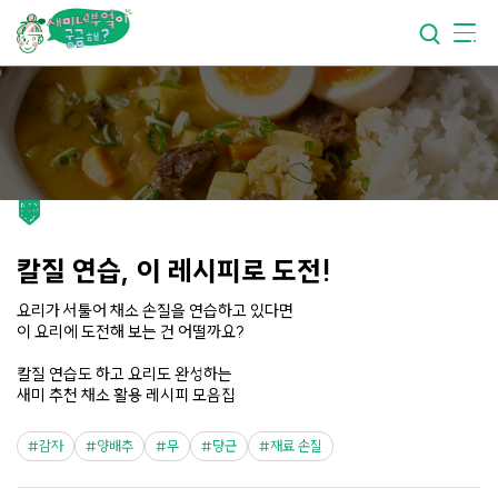
요리가
맛있어지는
부엌
요리가
건강해지는
부엌
요리가
쉬워지는
부엌
칼질 연습, 이 레시피로 도전!
요리가 서툴어 채소 손질을 연습하고 있다면
이 요리에 도전해 보는 건 어떨까요?
칼질 연습도 하고 요리도 완성하는
새미 추천 채소 활용 레시피 모음집
감자
양배추
무
당근
재료 손질