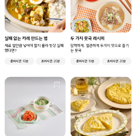
실패 없는 카레 만드는 법
두 가지 뭇국 레시피
재료 얼만큼 넣어야 할지 몰라 항상 실패
담백하게, 얼큰하게 두가지 맛으로 즐기
했다면?
는 뭇국
준비시간
10분
조리시간
20분
준비시간
10분
조리시간
20분