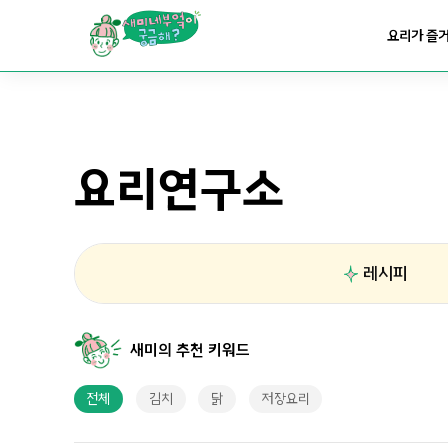
요리가
맛있어지는
부엌
요리가 즐
요리가
건강해지는
부엌
요리연구소
요리가
쉬워지는
부엌
레시피
새미의 추천 키워드
전체
김치
닭
저장요리