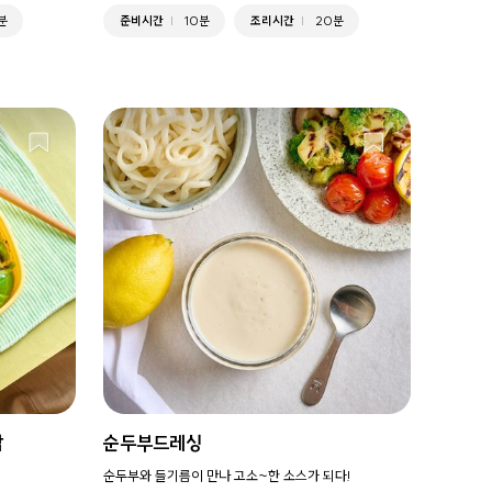
분
준비시간
10분
조리시간
20분
밥
순두부드레싱
순두부와 들기름이 만나 고소~한 소스가 되다!