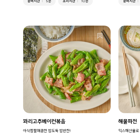
준비시간
5분
조리시간
10분
준비시간
꽈리고추베이컨볶음
해물파전
아삭짭짤매콤한 밥도둑 밥반찬!
믹스해산물로