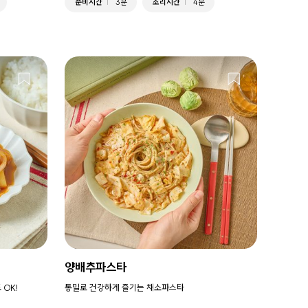
준비시간
3분
조리시간
4분
양배추파스타
OK!
통밀로 건강하게 즐기는 채소파스타