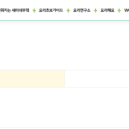
거워지는 새미네부엌
요리초보가이드
요리연구소
요리해요
W