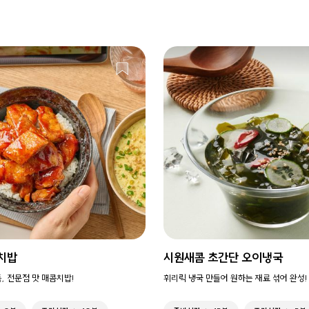
치밥
시원새콤 초간단 오이냉국
, 전문점 맛 매콤치밥!
휘리릭 냉국 만들어 원하는 재료 섞어 완성!