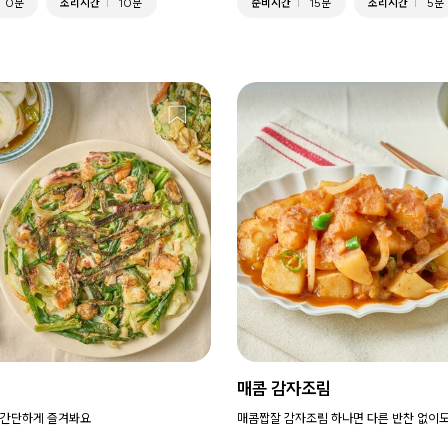
0분
조리시간
10분
준비시간
15분
조리시간
5분
매콤 감자조림
 간단하게 즐겨봐요
매콤짭잘 감자조림 하나면 다른 반찬 없이도 