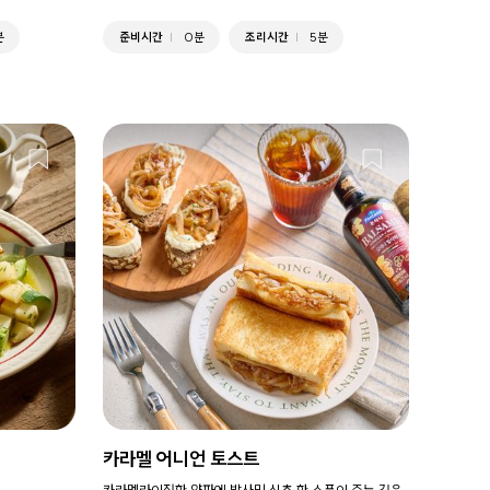
분
준비시간
0분
조리시간
5분
카라멜 어니언 토스트