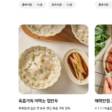
준비시간
10분
조리시간
10분
준비시간
육즙가득 떠먹는 컵만두
매력만점
촉촉함과 깊은 맛 모두 챙긴 육즙 가득 만두
4:1:1:1 비