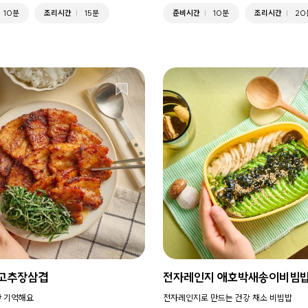
10분
조리시간
15분
준비시간
10분
조리시간
20
 고추장삼겹
전자레인지 애호박새송이비빔
율만 기억해요
전자레인지로 만드는 건강 채소 비빔밥