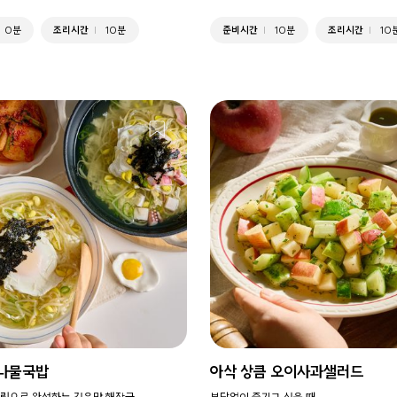
0분
조리시간
10분
준비시간
10분
조리시간
10
콩나물국밥
아삭 상큼 오이사과샐러드