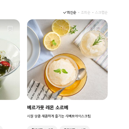
최신순
조회순
스크랩순
베르가못 레몬 소르베
시원 상큼 새콤하게 즐기는 샤베트아이스크림