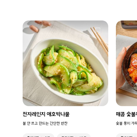
전자레인지 애호박나물
매콤 숯불
불 안 쓰고 만드는 간단한 반찬
숯불 풍미 가득