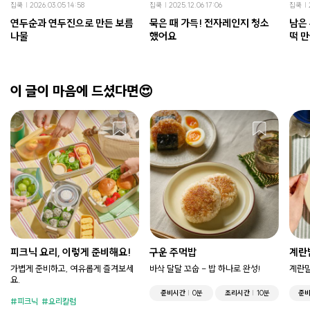
집쿡
2026.03.05 14:58
집쿡
2025.12.06 17:06
집쿡
연두순과 연두진으로 만든 보름
묵은 때 가득! 전자레인지 청소
남은
나물
했어요
떡 
이 글이 마음에 드셨다면😍
피크닉 요리, 이렇게 준비해요!
구운 주먹밥
계란
가볍게 준비하고, 여유롭게 즐겨보세
바삭 달달 꼬숩 - 밥 하나로 완성!
계란말
요.
준비시간
0분
조리시간
10분
준
피크닉
요리칼럼