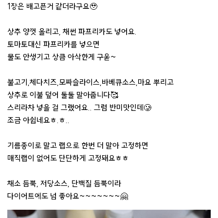
1장은 배고픈거 같더라구요🥹
상추 양껏 올리고, 채썬 파프리카도 넣어요.
토마토대신 파프리카를 넣으면
물도 안생기고 상큼 아삭한게 구욷~
불고기,체다치즈,모짜슬라이스,바베큐소스,마요 뿌리고
상추로 이불 덮어 둘둘 말아줍니다🥰
스리라차 넣을 걸 그랬어요.. 그럼 반미맛인데🥲
조금 아쉽네요ㅎ.ㅎ..
기름종이로 말고 랩으로 한번 더 말아 고정하면
매직랩이 없어도 단단하게 고정돼요ㅎㅎ
채소 듬뿍, 저당소스, 단백질 듬뿍이라
다이어트에도 넘 좋아요~~~~~~~🤗