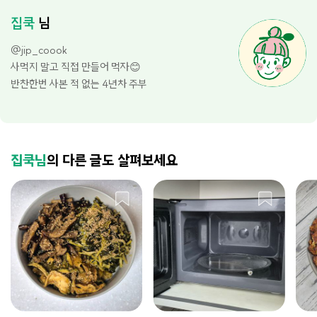
집쿡
님
@jip_coook
사먹지 말고 직접 만들어 먹자😊
반찬한번 사본 적 없는 4년차 주부
집쿡님
의 다른 글도 살펴보세요