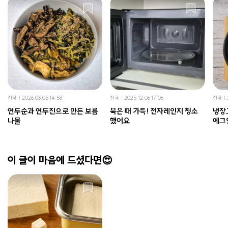
집쿡
2026.03.05 14:58
집쿡
2025.12.06 17:06
집쿡
연두순과 연두진으로 만든 보름
묵은 때 가득! 전자레인지 청소
냉장
나물
했어요
에그
이 글이 마음에 드셨다면😍