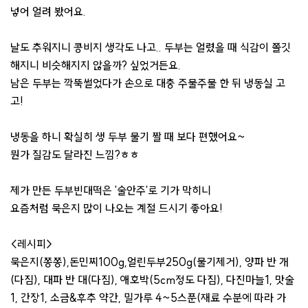
넣어 얼려 봤어요.
날도 추워지니 콩비지 생각도 나고.. 두부는 얼렸을 때 식감이 쫄깃
해지니 비슷해지지 않을까? 싶었거든요.
남은 두부는 깍뚝썰었다가 손으로 대충 주물주물 한 뒤 냉동실 고
고!
냉동을 하니 확실히 생 두부 물기 짤 때 보다 편했어요~
뭔가 질감도 달라진 느낌?ㅎㅎ
제가 만든 두부빈대떡은 '술안주'로 기가 막히니
요즘처럼 묵은지 많이 나오는 계절 드시기 좋아요!
<레시피>
묵은지(쫑쫑),돈민찌100g,얼린두부250g(물기제거), 양파 반 개
(다짐), 대파 반 대(다짐), 애호박(5cm정도 다짐), 다진마늘1, 맛술
1, 간장1, 소금&후추 약간, 밀가루 4~5스푼(재료 수분에 따라 가