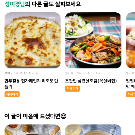
성미경님
의 다른 글도 살펴보세요
성미경
2025.12.08 21:19
성미경
2025.12.07 21:03
성미경
만두활용 전자레인지 리조또 만
초간단 삼겹살조림(목살버전)
얼얼
들기
맛 
자세하게
자세하게
자세
이 글이 마음에 드셨다면😍