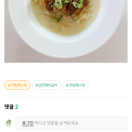
크림파스타
낭만파티요리
크림파스타
댓글
2
로그인
하시고 댓글을 남겨보세요.