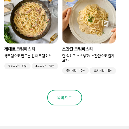
제대로 크림파스타
초간단 크림파스타
생크림으로 만드는 진짜 크림소스
면 익히고 소스넣고! 초간단으로 즐겨
보자
준비시간
10분
조리시간
20분
준비시간
10분
조리시간
5분
목록으로