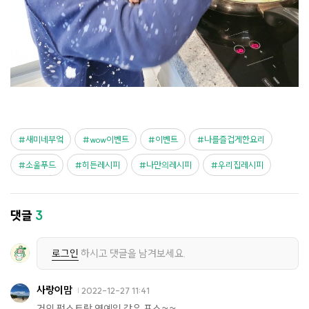
새미네부엌
wow이벤트
이벤트
나를즐겁게한요리
소울푸드
히든레시피
나만의레시피
우리집레시피
댓글
3
로그인
하시고 댓글을 남겨보세요.
사랑이맘
2022-12-27 11:41
거의 펀스토랑 연예인 같은 포스~~