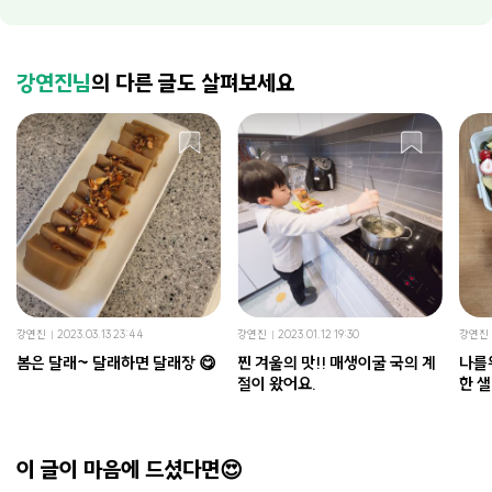
강연진님
의 다른 글도 살펴보세요
강연진
2023.03.13 23:44
강연진
2023.01.12 19:30
강연진
봄은 달래~ 달래하면 달래장 😋
찐 겨울의 맛!! 매생이굴 국의 계
나를
절이 왔어요.
한 
이 글이 마음에 드셨다면😍