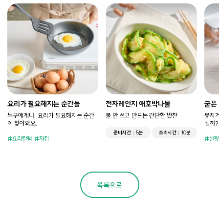
요리가 필요해지는 순간들
전자레인지 애호박나물
굳은
누구에게나, 요리가 필요해지는 순간
불 안 쓰고 만드는 간단한 반찬
뭉치거
이 찾아와요.
걸까?
준비시간
5분
조리시간
10분
요리칼럼
자취
설탕
목록으로