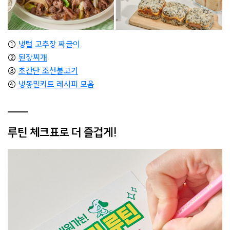
①
냉털 고추장 짜글이
②
된장찌개
③
초간단 조선불고기
④
냉동밀키트 레시피 모음
루틴 체크표로 더 즐겁게!