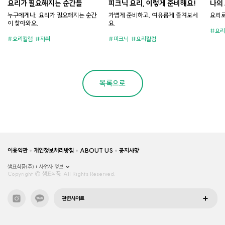
요리가 필요해지는 순간들
피크닉 요리, 이렇게 준비해요!
나의
누구에게나, 요리가 필요해지는 순간
가볍게 준비하고, 여유롭게 즐겨보세
요리로
이 찾아와요.
요.
요리
요리칼럼
자취
피크닉
요리칼럼
목록으로
이용약관
개인정보처리방침
ABOUT US
공지사항
샘표식품(주)
사업자 정보
Copyright © 샘표식품, All Rights Reserved.
관련사이트