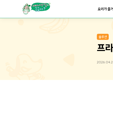
요리가
건강해지는
부엌
요리가 즐
요리가
쉬워지는
부엌
솔루션
프라
2026.04.