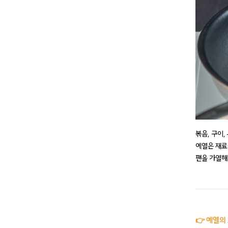
볶음, 구이,
예열은 재료
팬을 가열해
👉 예열의