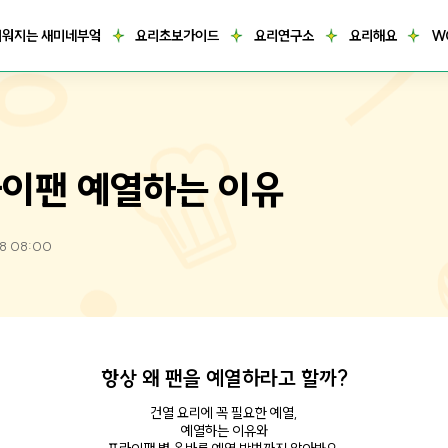
거워지는 새미네부엌
요리초보가이드
요리연구소
요리해요
W
이팬 예열하는 이유
28 08:00
항상 왜 팬을 예열하라고 할까?
건열 요리에 꼭 필요한 예열,
예열하는 이유와