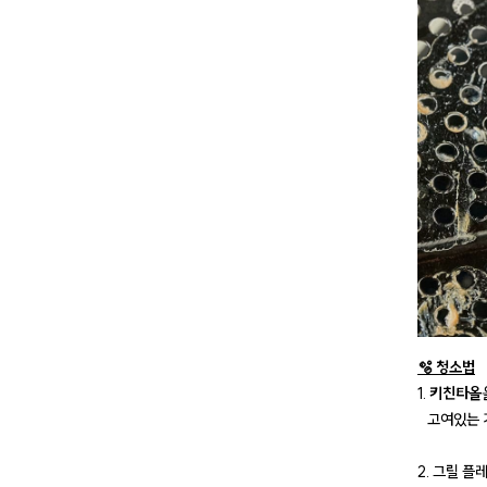
🫧 청소법
1.
키친타올
고여있는 기
2. 그릴 