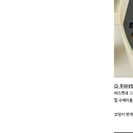
⚠️ 주의사
바스켓과 그
철 수세미를
코팅이 벗겨