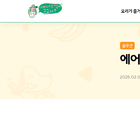
요리가
맛있어지는
부엌
요리가 즐
요리가
건강해지는
부엌
솔루션
요리가
쉬워지는
부엌
에어
2025.02.