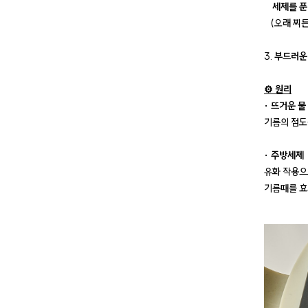
세제를 푼
(오래 찌든
3.
부드러운
⚙️ 원리
· 뜨거운 물
기름의 점도
· 주방세제
유화 작용으
기름때를 효