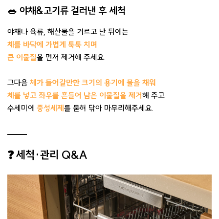
🥗 야채&고기류 걸러낸 후 세척
야채나 육류, 해산물을 거르고 난 뒤에는
체를 바닥에 가볍게 툭툭 치며
큰 이물질
을 먼저 제거해 주세요.
그다음
체가 들어갈만한 크기의 용기에 물을 채워
체를 넣
고 좌우를 흔들어 남은 이물질을 제거
해 주고
수세미에
중성세제
를 묻혀 닦아 마무리해주세요.
❓ 세척·관리 Q&A