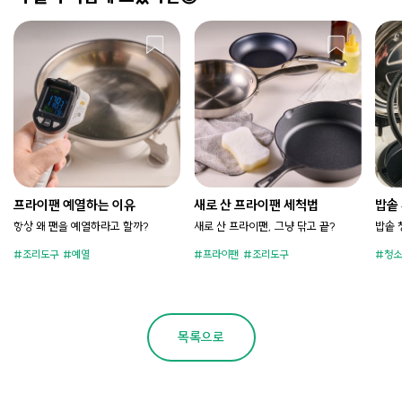
프라이팬 예열하는 이유
새로 산 프라이팬 세척법
밥솥
항상 왜 팬을 예열하라고 할까?
새로 산 프라이팬, 그냥 닦고 끝?
밥솥 
조리도구
예열
프라이팬
조리도구
청소
목록으로