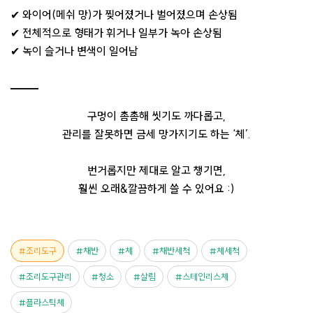
✔ 와이어(메쉬 망)가 찢어졌거나 벌어졌으며 손상됨
✔ 전체적으로 형태가 휘거나 일부가 녹아 손상됨
✔ 녹이 슬거나 변색이 일어남
구멍이 촘촘해 씻기도 까다롭고,
관리를 잘못하면 금세 망가지기도 하는 ‘체’.
번거롭지만 제대로 알고 챙기면,
훨씬 오래&깔끔하게 쓸 수 있어요 :)
조리도구
채반
체
채반세척
체세척
조리도구관리
청소
살림
스테인리스체
플라스틱체