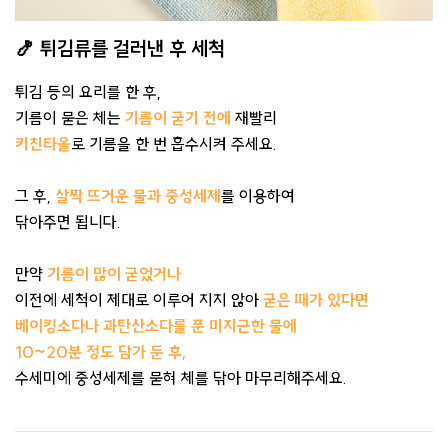
🍤 튀김류를 걸러낸 후 세척
튀김 등의 요리를 한 후,
기름이 묻은 체는
기름이 굳기 전에
재빨리
키친타올
로 기름을 한 번 흡수시켜 주세요.
그 후,
살짝 뜨거운 물과 중성세제
를 이용하여
닦아주면 됩니다.
만약
기름이 많이 굳었거나
이전에 세척이 제대로 이루어 지지 않아
굳은 때가 있다면
베이킹소다나 과탄산소다를 푼
미지근한 물에
10~20분 정도
담가 둔 후,
수세미에 중성세제를 묻혀 체를 닦아 마무리해주세요.