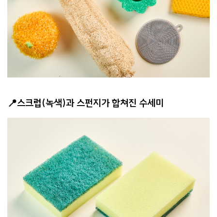
📍스크럽(녹색)과 스펀지가 합쳐진 수세미