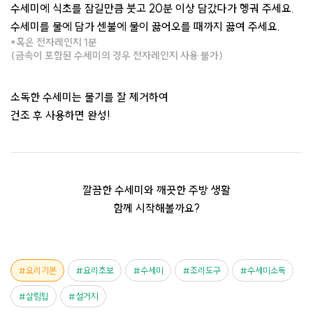
수세미에 식초를 잠길만큼 붓고 20분 이상 담갔다가 헹궈 주세요.
수세미를 물에 담가 센불에 물이 끓어오를 때까지 끓여 주세요.
*혹은 전자레인지 1분
(금속이 포함된 수세미의 경우 전자레인지 사용 불가)
소독한 수세미는 물기를 잘 제거하여
건조 후 사용하면 완성!
깔끔한 수세미와 깨끗한 주방 생활
함께 시작해볼까요?
요리기본
요리초보
수세미
조리도구
수세미소독
살림팁
설거지