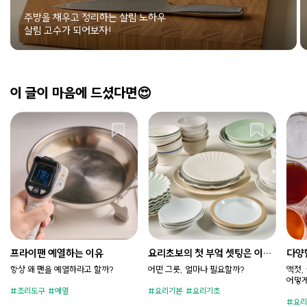
주방을 채우고 정리하는 살림 노하우
살림 고수가 되어보자!
이 글이 마음에 드셨다면😍
프라이팬 예열하는 이유
요리초보의 첫 부엌 셋팅은 이렇
다양
게 (그릇편)
법
항상 왜 팬을 예열하라고 할까?
어떤 그릇, 얼마나 필요할까?
액젓,
어떻게
조리도구
예열
요리기본
요리기초
요리