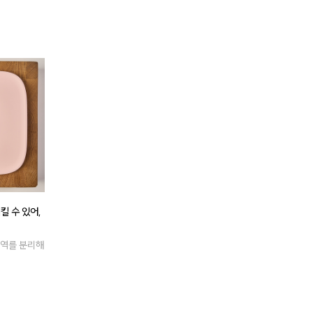
킬 수 있어,
영역를 분리해