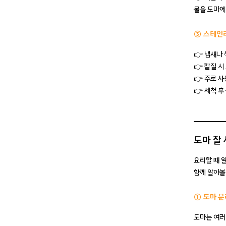
물을 도마에
③ 스테인
👉 냄새나 
👉 칼질 시
👉 주로 
👉 세척 
도마 잘
요리할 때 
함께 알아볼
① 도마 
도마는 여러