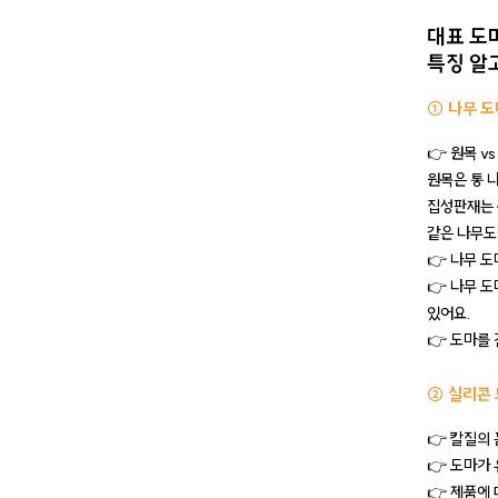
대표 도
특징 알
① 나무 도
👉 원목 v
원목은 통 
집성판재는 
같은 나무도
👉 나무 도
👉 나무 
있어요.
👉 도마를
② 실리콘
👉 칼질의
👉 도마가
👉 제품에