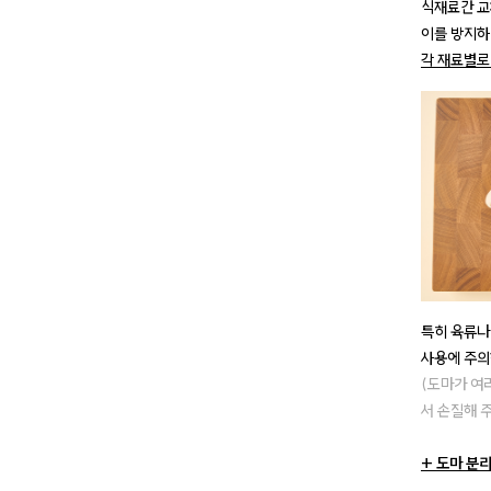
식재료간 교
이를 방지하
각 재료별로
특히 육류나
사용에 주의
(도마가 여
서 손질해 
+ 도마 분리