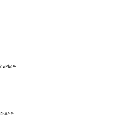
잘 일어날 수
보다 뜨거운