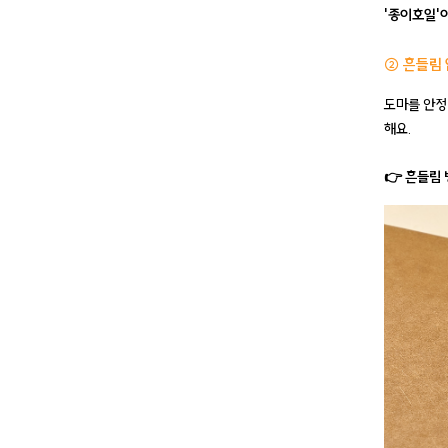
'종이호일'이
② 흔들림
도마를 안정
해요.
👉 흔들림