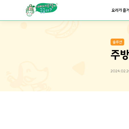
요리가
맛있어지는
부엌
요리가 즐
요리가
건강해지는
부엌
솔루션
요리가
쉬워지는
부엌
주방
2024.02.