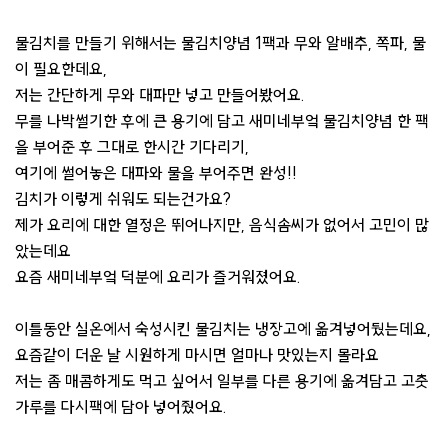
물김치를 만들기 위해서는 물김치양념 1팩과 무와 알배추, 쪽파, 물
이 필요한데요,
저는 간단하게 무와 대파만 넣고 만들어봤어요.
무를 나박썰기한 후에 큰 용기에 담고 새미네부엌 물김치양념 한 팩
을 부어준 후 그대로 한시간 기다리기,
여기에 썰어놓은 대파와 물을 부어주면 완성!!
김치가 이렇게 쉬워도 되는건가요?
제가 요리에 대한 열정은 뛰어나지만, 음식솜씨가 없어서 고민이 많
았는데요
요즘 새미네부엌 덕분에 요리가 즐거워졌어요.
이틀동안 실온에서 숙성시킨 물김치는 냉장고에 옮겨넣어뒀는데요,
요즘같이 더운 날 시원하게 마시면 얼마나 맛있는지 몰라요
저는 좀 매콤하게도 먹고 싶어서 일부를 다른 용기에 옮겨담고 고춧
가루를 다시팩에 담아 넣어줬어요.