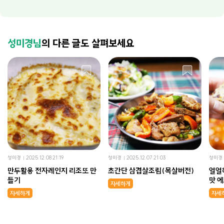
성미경님
의 다른 글도 살펴보세요
성미경
2025.12.08 21:19
성미경
2025.12.07 21:03
성미경
만두활용 전자레인지 리조또 만
초간단 삼겹살조림(목살버전)
얼얼
들기
맛 
자세하게
자세하게
자세