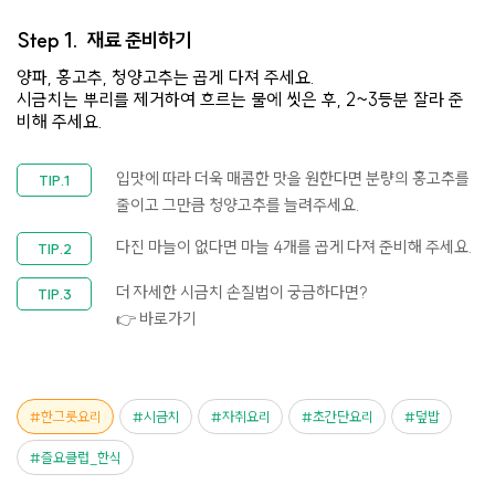
Step 1.
재료 준비하기
양파, 홍고추, 청양고추는 곱게 다져 주세요.
시금치는 뿌리를 제거하여 흐르는 물에 씻은 후, 2~3등분 잘라 준
비해 주세요.
입맛에 따라 더욱 매콤한 맛을 원한다면 분량의 홍고추를
줄이고 그만큼 청양고추를 늘려주세요.
다진 마늘이 없다면 마늘 4개를 곱게 다져 준비해 주세요.
더 자세한 시금치 손질법이 궁금하다면?
👉 바로가기
한그릇요리
시금치
자취요리
초간단요리
덮밥
즐요클럽_한식