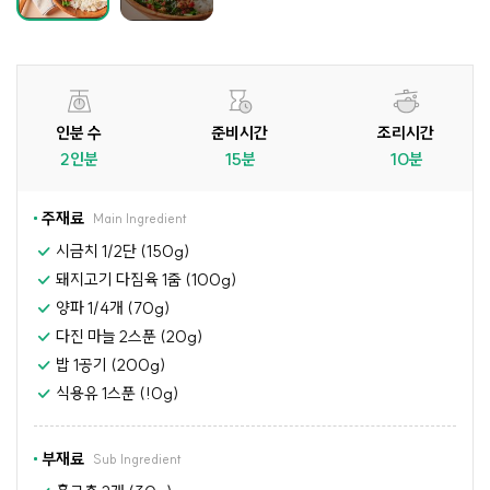
인분 수
준비시간
조리시간
2인분
15분
10분
주재료
Main Ingredient
시금치 1/2단 (150g)
돼지고기 다짐육 1줌 (100g)
양파 1/4개 (70g)
다진 마늘 2스푼 (20g)
밥 1공기 (200g)
식용유 1스푼 (!0g)
부재료
Sub Ingredient