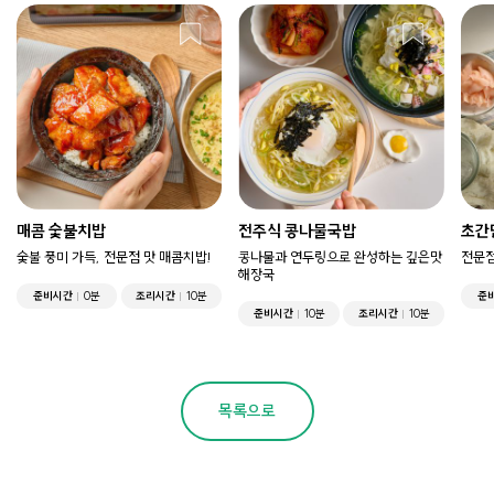
매콤 숯불치밥
전주식 콩나물국밥
초간
숯불 풍미 가득, 전문점 맛 매콤치밥!
콩나물과 연두링으로 완성하는 깊은맛
전문점
해장국
준비시간
0분
조리시간
10분
준
준비시간
10분
조리시간
10분
목록으로