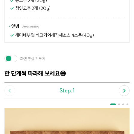
홍고추 2개 (30g)
청양고추 2개 (20g)
양념
Seasoning
새미네부엌 쇠고기야채잡채소스 4스푼(40g)
화면 항상 켜두기
한 단계씩 따라해 보세요😄
Step.1