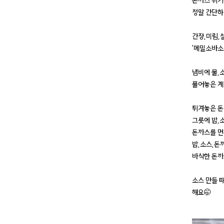
돈까스 튀기
정말 간단하
간장,미림,
'메밀소바소
냄비에 물,
풀어놓은 계
튀겨놓은 돈
그릇에 밥,소
돈까스를 먼
밥,소스,돈
바삭한 돈까
소스 만들 
해요🤭