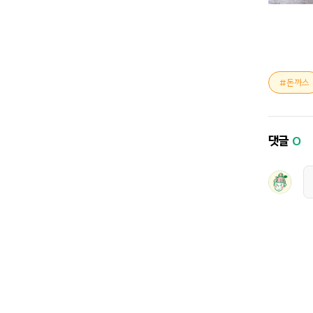
돈까스
댓글
0