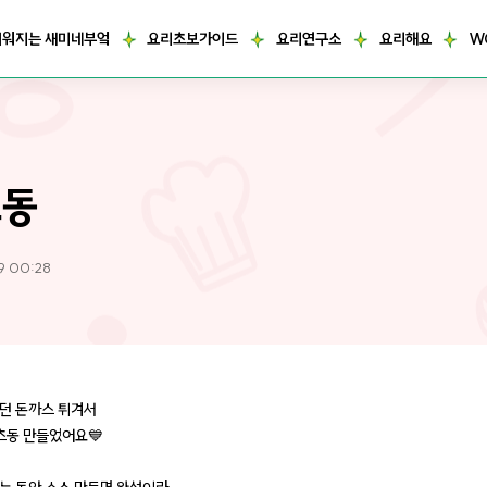
거워지는 새미네부엌
요리초보가이드
요리연구소
요리해요
W
츠동
9 00:28
던 돈까스 튀겨서
카츠동 만들었어요💙