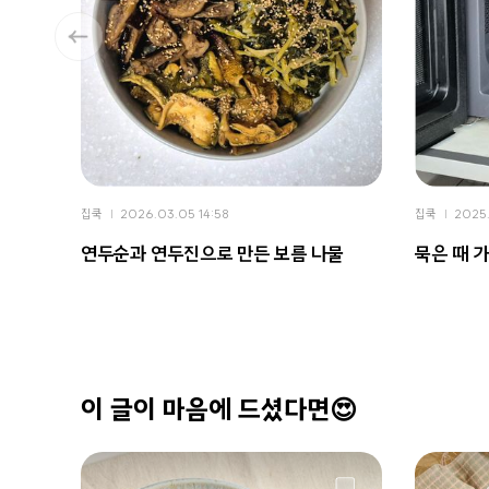
집쿡
2026.03.05 14:58
집쿡
2025.
연두순과 연두진으로 만든 보름 나물
묵은 때 
이 글이 마음에 드셨다면😍