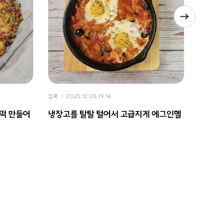
집쿡
2025.12.05 19:14
집쿡
2
떡 만들어
냉장고를 탈탈 털어서 고급지게 에그인헬
고소한