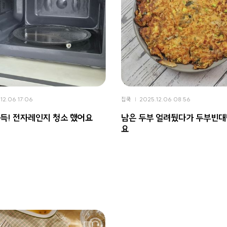
12.06 17:06
집쿡
2025.12.06 08:56
가득! 전자레인지 청소 했어요
남은 두부 얼려뒀다가 두부빈대
요