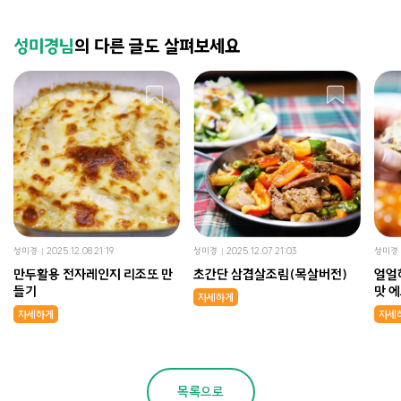
성미경님
의 다른 글도 살펴보세요
성미경
2025.12.08 21:19
성미경
2025.12.07 21:03
성미경
만두활용 전자레인지 리조또 만
초간단 삼겹살조림(목살버전)
얼얼
들기
맛 
자세하게
자세하게
자세
목록으로