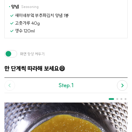
양념
Seasoning
새미네부엌 부추파김치 양념 1봉
고춧가루 40g
생수 120ml
화면 항상 켜두기
한 단계씩 따라해 보세요😄
Step.1