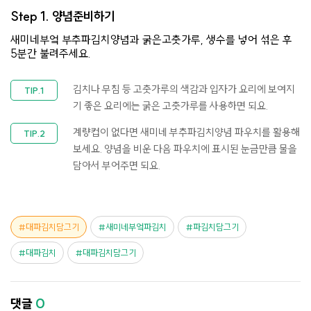
Step 1.
양념준비하기
새미네부엌 부추파김치양념과 굵은고춧가루, 생수를 넣어 섞은 후
5분간 불려주세요.
김치나 무침 등 고춧가루의 색감과 입자가 요리에 보여지
기 좋은 요리에는 굵은 고춧가루를 사용하면 되요.
계량컵이 없다면 새미네 부추파김치양념 파우치를 활용해
보세요. 양념을 비운 다음 파우치에 표시된 눈금만큼 물을
담아서 부어주면 되요.
대파김치담그기
새미네부엌파김치
파김치담그기
대파김치
대파김치담그기
댓글
0