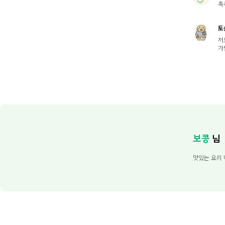
촉
토
저
가
보콩
님
맛있는 요리 하