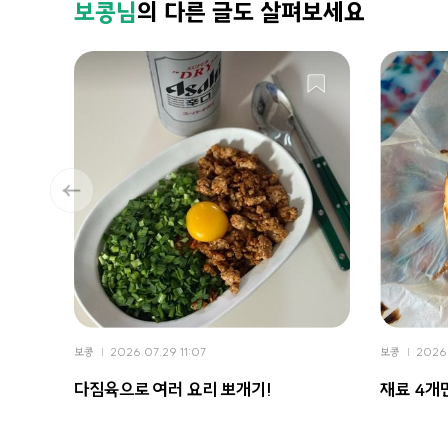
보콩님
의 다른 글도 살펴보세요
보콩
2026.07.29 11:07
보콩
2026
다짐육으로 여러 요리 뽀개기!
재료 4개