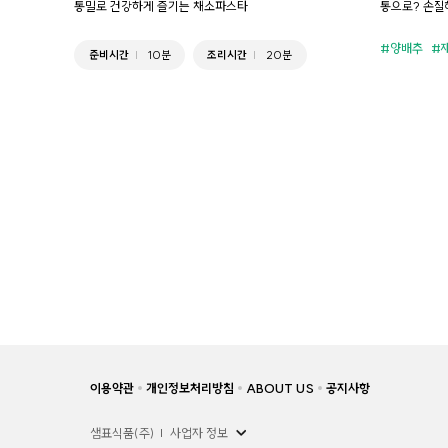
통밀로 건강하게 즐기는 채소파스타
통으로? 손질
양배추
준비시간
10분
조리시간
20분
이용약관
개인정보처리방침
ABOUT US
공지사항
샘표식품(주)
사업자 정보