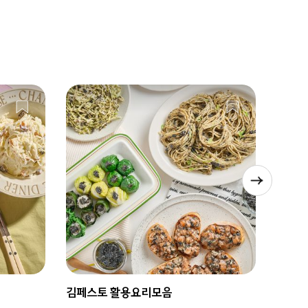
김페스토 활용요리모음
납작 