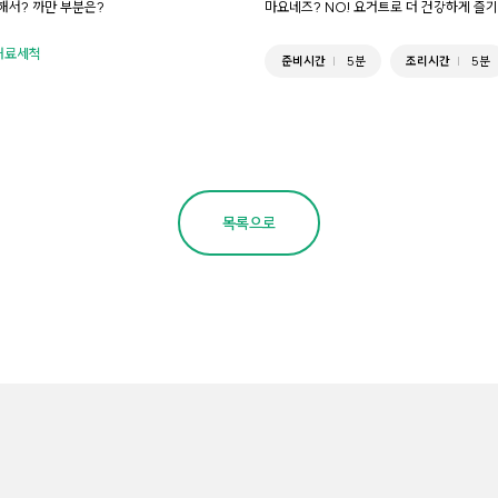
해서? 까만 부분은?
마요네즈? NO! 요거트로 더 건강하게 즐
재료세척
준비시간
5분
조리시간
5분
목록으로