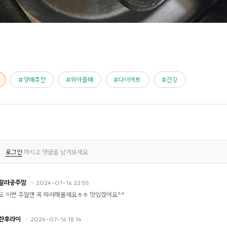
양배추전
위아플때
다이어트
건강
로그인
하시고 댓글을 남겨보세요.
랄라공주맘
2024-07-16 22:55
도 이번 주말엔 꼭 따라해볼래요ㅎㅎ 맛있겠어요^^
란후라이
2024-07-16 18:14