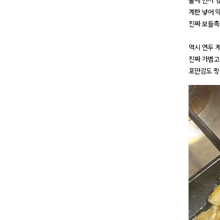
물에 먼저 
계란 넣어 
진짜 보들촉
역시 연두 계
진짜 가볍고 
포만감도 짱,