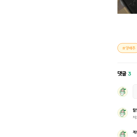
양배추
댓글
3
랄
저
계