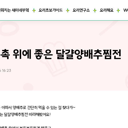
거워지는 새미네부엌
요리초보가이드
요리연구소
요리해요
W
촉 위에 좋은 달걀양배추찜전
6 16:23
좀 아파서 양배추로 간단히 먹을 수 있는 걸 찾다가~
는 달걀양배추찜전 따라해봤어요!