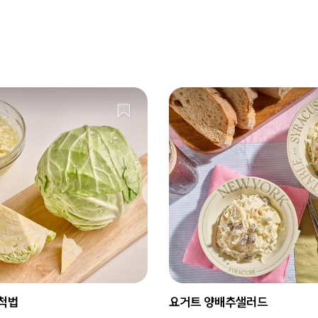
척법
요거트 양배추샐러드