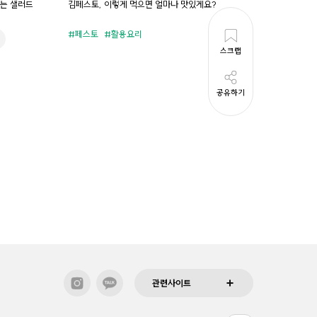
기는 샐러드
김페스토, 이렇게 먹으면 얼마나 맛있게요?
양배추&
페스토
활용요리
준비시
스크랩
공유하기
관련사이트