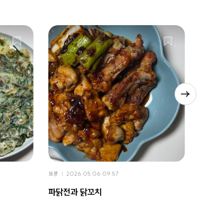
보콩
2026.05.06 09:57
보콩
2
파닭전과 닭꼬치
프렌치
런치