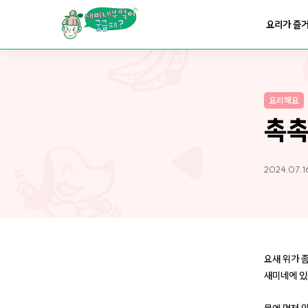
요리가
맛있어지는
부엌
요리가 즐
요리가
건강해지는
부엌
요리해요
요리가
쉬워지는
부엌
촉촉
2024.07.1
요새 위가 
새미네에 있