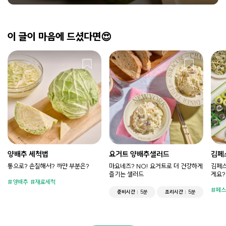
이 글이 마음에 드셨다면😍
양배추 세척법
요거트 양배추샐러드
김페
통으로? 손질해서? 까만 부분은?
마요네즈? NO! 요거트로 더 건강하게
김페스
즐기는 샐러드
게요?
양배추
재료세척
페스
준비시간
5분
조리시간
5분