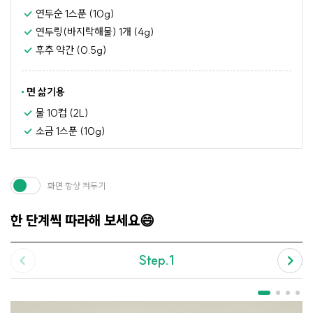
연두순 1스푼 (10g)
연두링(바지락해물) 1개 (4g)
후추 약간 (0.5g)
면 삶기용
물 10컵 (2L)
소금 1스푼 (10g)
화면 항상 켜두기
한 단계씩 따라해 보세요😄
Step.1