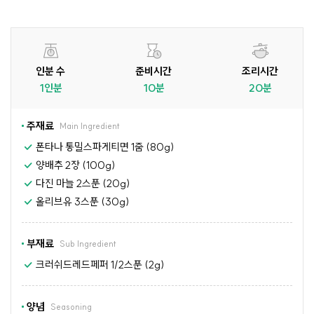
인분 수
준비시간
조리시간
1인분
10분
20분
주재료
Main Ingredient
폰타나 통밀스파게티면 1줌 (80g)
양배추 2장 (100g)
다진 마늘 2스푼 (20g)
올리브유 3스푼 (30g)
부재료
Sub Ingredient
크러쉬드레드페퍼 1/2스푼 (2g)
양념
Seasoning