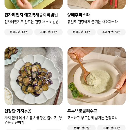
전자레인지 애호박새송이비빔밥
양배추파스타
전자레인지로 만드는 건강 채소 비빔밥
통밀로 건강하게 즐기는 채소파스타
준비시간
10분
조리시간
10분
준비시간
10분
조리시간
20분
건강한 가지볶음
두부브로콜리수프
가지 먼저 볶아 기름 사용량은 줄이고, 양
고소하고 부드럽게 넘기는 건강요리
념은 간단하게!
준비시간
3분
조리시간
10분