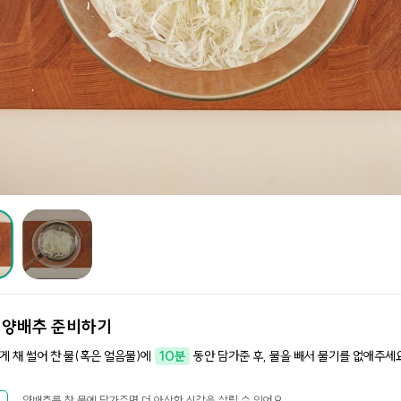
.
양배추 준비하기
게 채 썰어 찬 물(혹은 얼음물)에
10분
동안 담가준 후, 물을 빼서 물기를 없애주세요
양배추를 찬 물에 담가주면 더 아삭한 식감을 살릴 수 있어요.