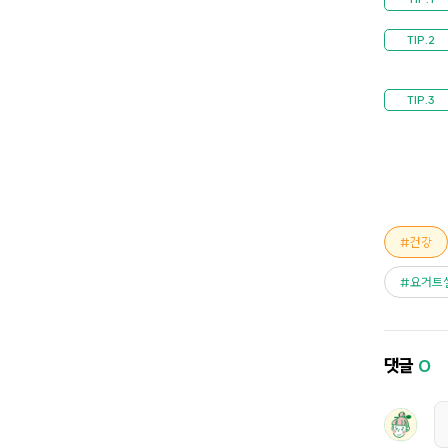
건강
요거트
댓글
0