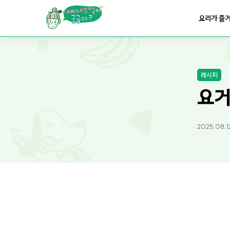
요리가
맛있어지는
부엌
요리가 즐
요리가
건강해지는
부엌
레시피
요리가
쉬워지는
부엌
요거
2025.08.1