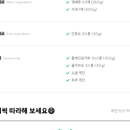
재료
양배추 1/3개 (250g)
Main Ingredient
사과 1개 (200g)
재료
건포도 3스푼 (30g)
Sub Ingredient
념
플레인요거트 10스푼 (100g)
Seasoning
올리브유 3스푼 (30g)
소금 약간
후추 약간
계씩 따라해 보세요😄
화면 항상 켜