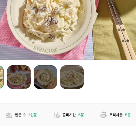
인분 수
2인분
준비시간
5분
조리시간
5분