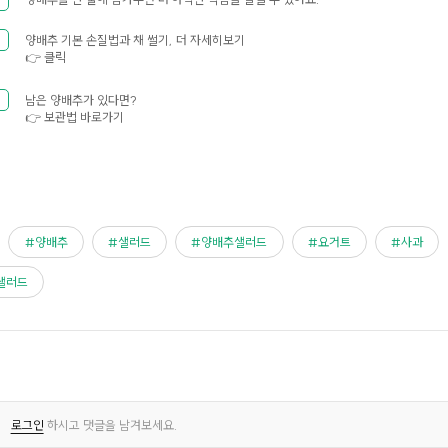
양배추 기본 손질법과 채 썰기, 더 자세히보기
👉
클릭
남은 양배추가 있다면?
👉
보관법 바로가기
양배추
샐러드
양배추샐러드
요거트
사과
샐러드
로그인
하시고 댓글을 남겨보세요.