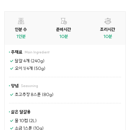
인분 수
준비시간
조리시간
1인분
10분
10분
주재료
Main Ingredient
달걀 4개 (240g)
오이 1/4개 (50g)
양념
Seasoning
초고추장 8스푼 (80g)
삶은 달걀용
물 10컵 (2L)
소금 1스푼 (10g)