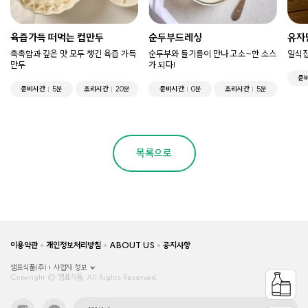
육즙가득 떠먹는 컵만두
순두부드레싱
유자
촉촉함과 깊은 맛 모두 챙긴 육즙 가득
순두부와 들기름이 만나 고소~한 소스
일식집
만두
가 되다!
준
준비시간
5분
조리시간
20분
준비시간
0분
조리시간
5분
목록으로
이용약관
개인정보처리방침
ABOUT US
공지사항
샘표식품(주)
사업자 정보
Copyright © 샘표식품, All Rights Reserved.