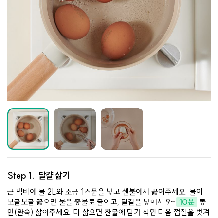
Step 1.
달걀 삶기
큰 냄비에 물 2L와 소금 1스푼을 넣고 센불에서 끓여주세요. 물이
보글보글 끓으면 불을 중불로 줄이고, 달걀을 넣어서 9~
10분
동
안(완숙) 삶아주세요. 다 삶으면 찬물에 담가 식힌 다음 껍질을 벗겨