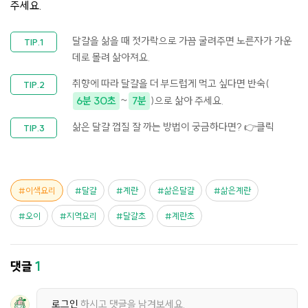
주세요.
달걀을 삶을 때 젓가락으로 가끔 굴려주면 노른자가 가운
데로 몰려 삶아져요.
취향에 따라 달걀을 더 부드럽게 먹고 싶다면 반숙(
6분 30초
~
7분
)으로 삶아 주세요.
삶은 달걀 껍질 잘 까는 방법이 궁금하다면?
👉클릭
이색요리
달걀
계란
삶은달걀
삶은계란
오이
지역요리
달걀초
계란초
댓글
1
로그인
하시고 댓글을 남겨보세요.