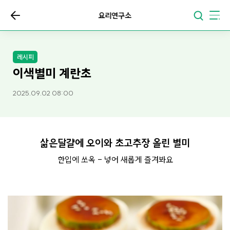
요리연구소
레시피
이색별미 계란초
2025.09.02 08:00
삶은달걀에 오이와 초고추장 올린 별미
한입에 쏘옥 - 넣어 새롭게 즐겨봐요