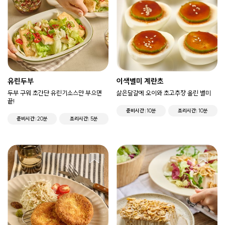
유린두부
이색별미 계란초
두부 구워 초간단 유린기소스만 부으면
삶은달걀에 오이와 초고추장 올린 별미
끝!
준비시간
10분
조리시간
10분
준비시간
20분
조리시간
5분