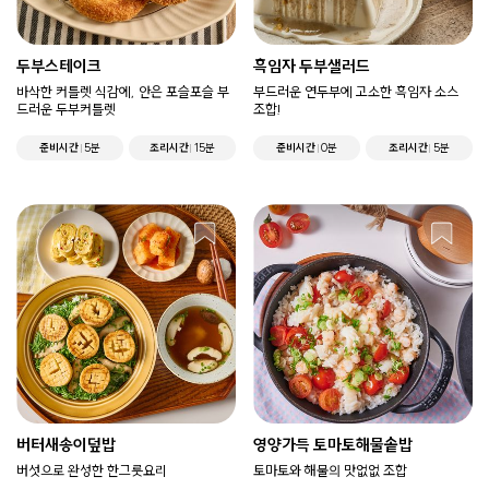
두부스테이크
흑임자 두부샐러드
바삭한 커틀렛 식감에, 안은 포슬포슬 부
부드러운 연두부에 고소한 흑임자 소스
드러운 두부커틀렛
조합!
준비시간
5분
조리시간
15분
준비시간
0분
조리시간
5분
버터새송이덮밥
영양가득 토마토해물솥밥
버섯으로 완성한 한그릇요리
토마토와 해물의 맛없없 조합