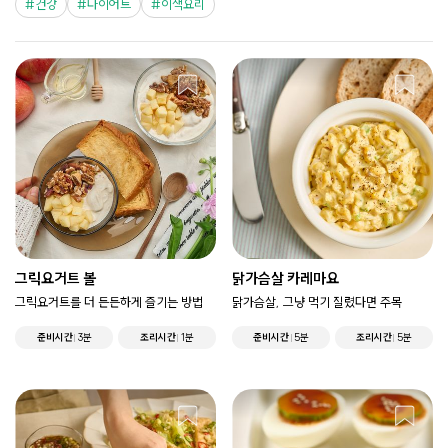
건강
다이어트
이색요리
그릭요거트 볼
닭가슴살 카레마요
그릭요거트를 더 든든하게 즐기는 방법
닭가슴살, 그냥 먹기 질렸다면 주목
준비시간
3분
조리시간
1분
준비시간
5분
조리시간
5분