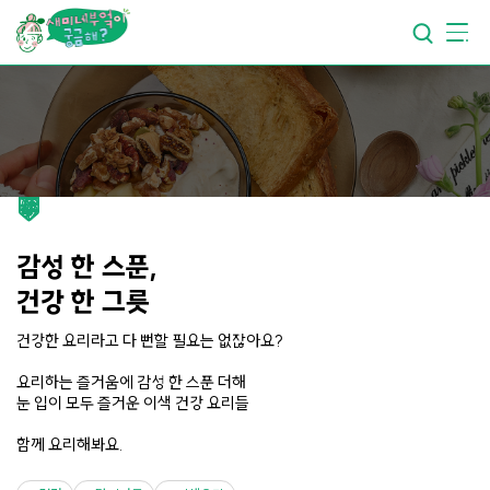
요리가
맛있어지는
부엌
요리가
건강해지는
부엌
요리가
쉬워지는
부엌
감성 한 스푼,
건강 한 그릇
건강한 요리라고 다 뻔할 필요는 없잖아요?
요리하는 즐거움에 감성 한 스푼 더해
눈 입이 모두 즐거운 이색 건강 요리들
함께 요리해봐요.