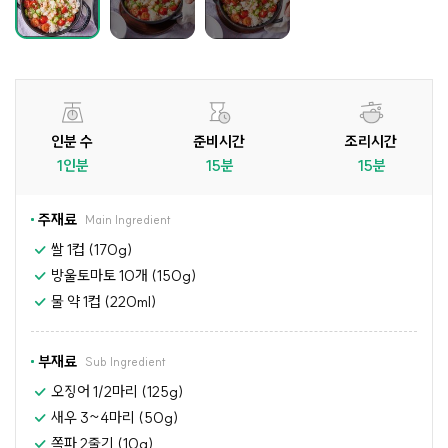
인분 수
준비시간
조리시간
1인분
15분
15분
주재료
Main Ingredient
쌀 1컵 (170g)
방울토마토 10개 (150g)
물 약 1컵 (220ml)
부재료
Sub Ingredient
오징어 1/2마리 (125g)
새우 3~4마리 (50g)
쪽파 2줄기 (10g)