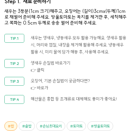
Step 1.
재료 준비하기
새우는 3등분(1cm 크기)해주고, 오징어는 (길이)3cmx(두께)1cm
로 채썰어 준비해 주세요. 방울토마토는 꼭지를 제거한 후, 세척해주
고 쪽파는 0.5cm 두께로 송송 썰어 준비해 주세요.
새우는 생새우, 냉동새우 모두 활용 가능해요. 생새우 활용
시, 머리와 껍질, 내장을 제거해 활용해 주세요. 냉동새우
활용 시, 미리 물에 담가 해동 후, 사용해 주세요.
생새우 손질법 바로가기
👉 클릭
오징어, 기본 손질법이 궁금하다면?
👉 바로가
해산물은 홍합 등 조개류로 대체해도 풍미가 좋아요!
밥
솥밥
손님초대요리
토마토
방울토마토