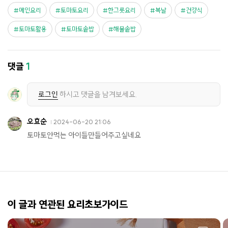
메인요리
토마토요리
한그릇요리
복날
건강식
토마토활용
토마토솥밥
해물솥밥
댓글
1
로그인
하시고 댓글을 남겨보세요.
오효순
2024-06-20 21:06
토마토안먹는 아이들만들어주고싶네요
이 글과 연관된 요리초보가이드