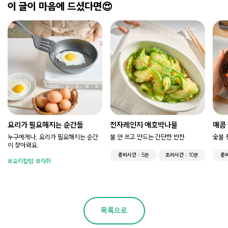
이 글이 마음에 드셨다면😍
요리가 필요해지는 순간들
전자레인지 애호박나물
매콤
누구에게나, 요리가 필요해지는 순간
불 안 쓰고 만드는 간단한 반찬
숯불 
이 찾아와요.
준비시간
5분
조리시간
10분
준
요리칼럼
자취
목록으로