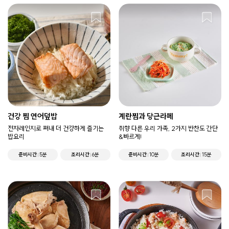
건강 찜 연어덮밥
계란찜과 당근라페
전자레인지로 쪄내 더 건강하게 즐기는
취향 다른 우리 가족, 2가지 반찬도 간단
밥요리
&빠르게!
준비시간
5분
조리시간
6분
준비시간
10분
조리시간
15분