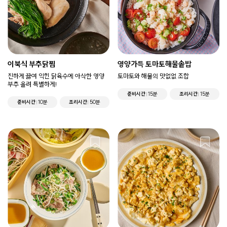
이북식 부추닭찜
영양가득 토마토해물솥밥
진하게 끓여 익힌 닭육수에 아삭한 영양
토마토와 해물의 맛없없 조합
부추 올려 특별하게!
준비시간
15분
조리시간
15분
준비시간
10분
조리시간
50분