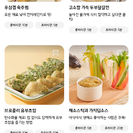
우삼겹 숙주찜
고소함 가득 두부달걀전
모든 재료 넣어 전자레인지로 띵!
높아진 물가에 식비 절약하고 싶다면 클
릭!
준비시간
10분
조리시간
5분
준비시간
5분
조리시간
5분
브로콜리 유부초밥
채소스틱과 가지딥소스
탄수화물 제로! 밥 없이도 담백하게 유부
아삭아삭 생채소 좋아하는 사람은 주목!
초밥을 즐기는 방법
준비시간
5분
조리시간
20분
준비시간
10분
조리시간
10분