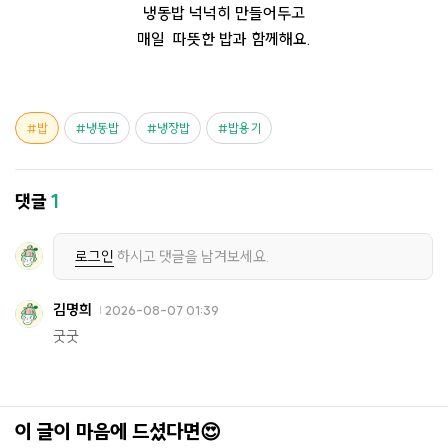
냉동밥 넉넉히 만들어두고
매일 따뜻한 밥과 함께해요.
밥
냉동밥
냉장밥
밥용기
댓글
1
로그인
하시고 댓글을 남겨보세요.
김명희
2026-08-07 01:39
굿굿
이 글이 마음에 드셨다면😍