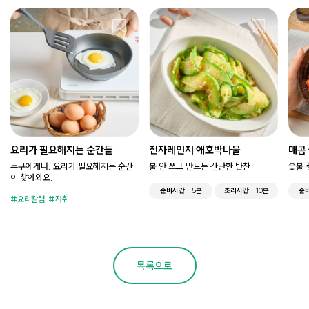
요리가 필요해지는 순간들
전자레인지 애호박나물
매콤
누구에게나, 요리가 필요해지는 순간
불 안 쓰고 만드는 간단한 반찬
숯불 
이 찾아와요.
준비시간
5분
조리시간
10분
준
요리칼럼
자취
목록으로