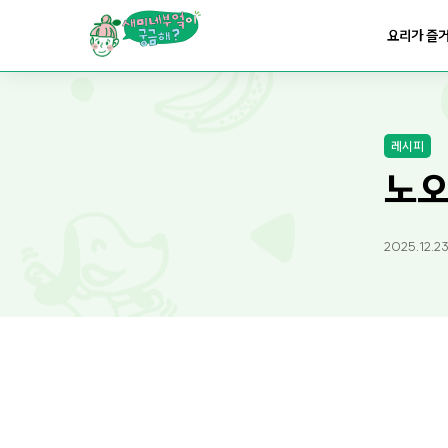
요리가
맛있어지는
부엌
요리가 즐
요리가
건강해지는
부엌
레시피
요리가
쉬워지는
부엌
노오
2025.12.2