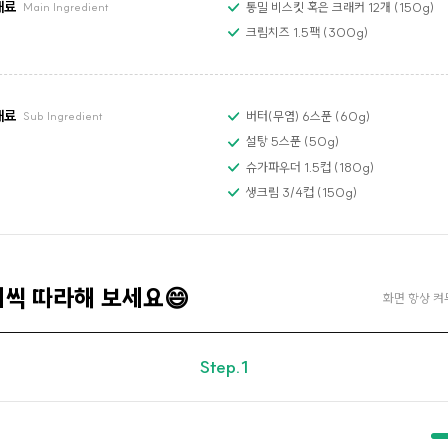
재료
통밀 비스킷 혹은 크래커 12개 (150g)
Main Ingredient
크림치즈 1.5팩 (300g)
재료
버터(무염) 6스푼 (60g)
Sub Ingredient
설탕 5스푼 (50g)
슈가파우더 1.5컵 (180g)
생크림 3/4컵 (150g)
계씩 따라해 보세요😄
화면 항상 켜
Step.1