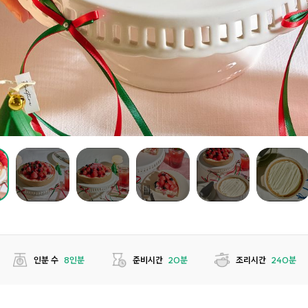
인분 수
8인분
준비시간
20분
조리시간
240분