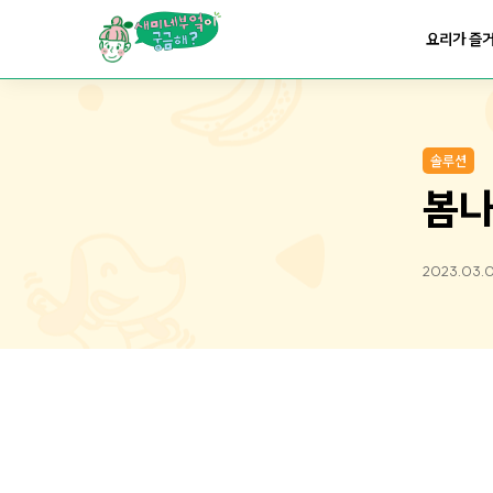
요리가
맛있어지는
부엌
요리가 즐
요리가
건강해지는
부엌
솔루션
요리가
쉬워지는
부엌
봄나
2023.03.