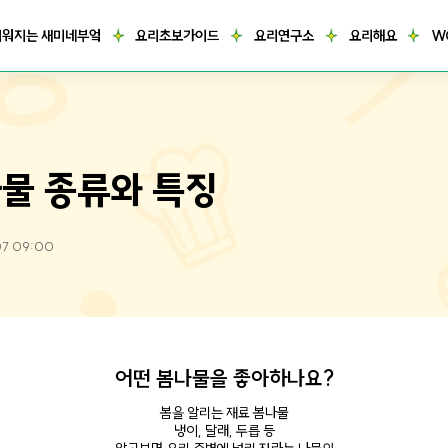
거워지는 새미네부엌
요리초보가이드
요리연구소
요리해요
W
물 종류와 특징
07 09:00
어떤 봄나물을 좋아하나요?
봄을 알리는 재료 봄나물
냉이, 달래, 두릅 등