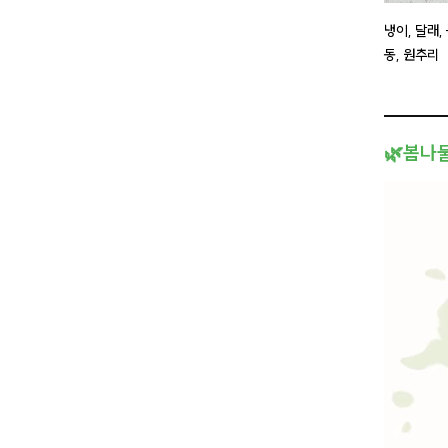
냉이, 달래,
동, 원추리
🌿봄나