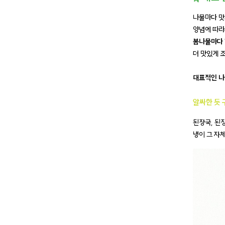
나물마다 맛
양념에 따라
봄나물마다 
더 맛있게 
대표적인 나
알싸한 듯 
된장국, 된
냉이 그 자