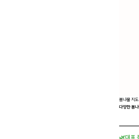
봄나물 지도
다양한 봄나
🌿대표 