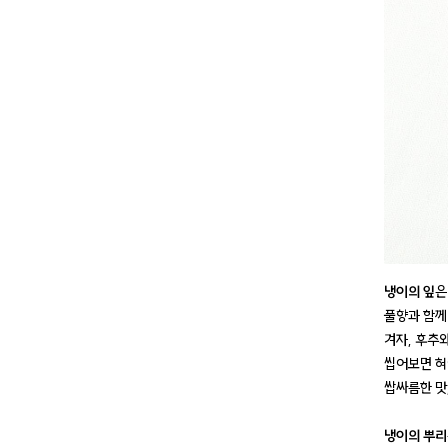
냉이의 잎
은
풀향과 함께
겨자, 후추
씹어보면 혀
쌉싸름한 맛
냉이의 뿌리