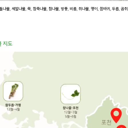
 돌나물, 세발나물, 쑥, 참죽나물, 참나물, 방풍, 비름, 취나물, 명이, 씀바귀, 두릅, 곰취,
물 지도