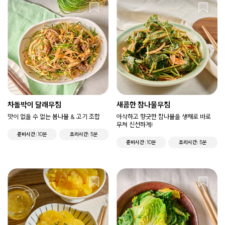
차돌박이 달래무침
새콤한 참나물무침
맛이 없을 수 없는 봄나물 & 고기 조합
아삭하고 향긋한 참나물을 생채로 바로
무쳐 신선하게!
준비시간
10분
조리시간
5분
준비시간
10분
조리시간
5분