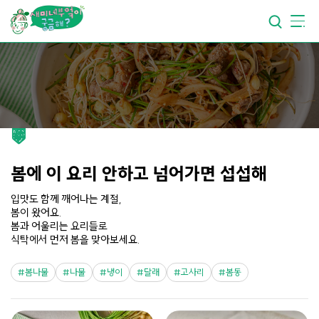
요리가
맛있어지는
부엌
요리가
건강해지는
부엌
요리가
쉬워지는
부엌
봄에 이 요리 안하고 넘어가면 섭섭해
입맛도 함께 깨어나는 계절,
봄이 왔어요.
봄과 어울리는 요리들로
식탁에서 먼저 봄을 맞아보세요.
봄나물
나물
냉이
달래
고사리
봄동