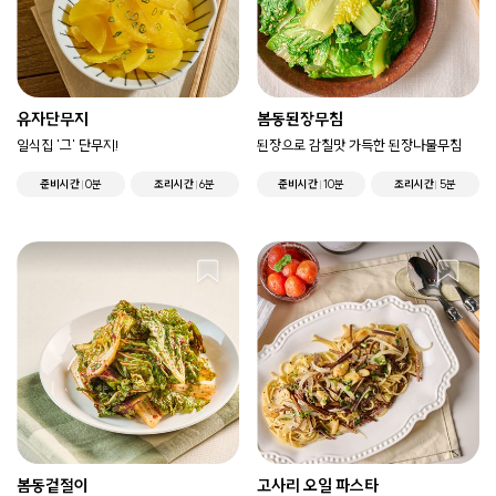
유자단무지
봄동된장무침
일식집 '그' 단무지!
된장으로 감칠맛 가득한 된장나물무침
준비시간
0분
조리시간
6분
준비시간
10분
조리시간
5분
봄동겉절이
고사리 오일 파스타