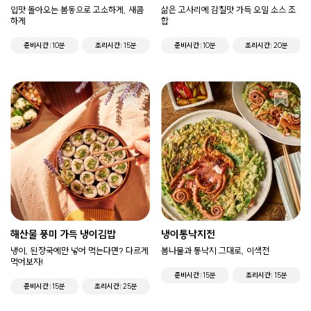
입맛 돌아오는 봄동으로 고소하게, 새콤
삶은 고사리에 감칠맛 가득 오일 소스 조
하게
합
준비시간
10분
조리시간
15분
준비시간
10분
조리시간
20분
해산물 풍미 가득 냉이김밥
냉이통낙지전
냉이, 된장국에만 넣어 먹는다면? 다르게
봄나물과 통낙지 그대로, 이색전
먹어보자!
준비시간
15분
조리시간
15분
준비시간
15분
조리시간
25분