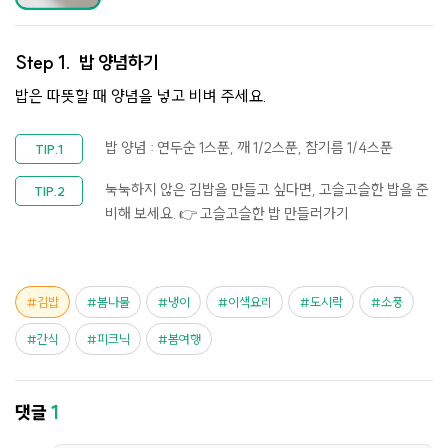
Step 1.
밥 양념하기
밥은 따뜻할 때 양념을 넣고 비벼 주세요.
밥 양념 : 연두순 1스푼, 깨 1/2스푼, 참기름 1/4스푼
눅눅하지 않은 김밥을 만들고 싶다면, 고슬고슬한 밥을 준
비해 보세요.
👉 고슬고슬한 밥 만들러가기
김밥
봄나물
냉이
이색요리
도시락
소풍
간식
피크닉
봄여행
댓글
1