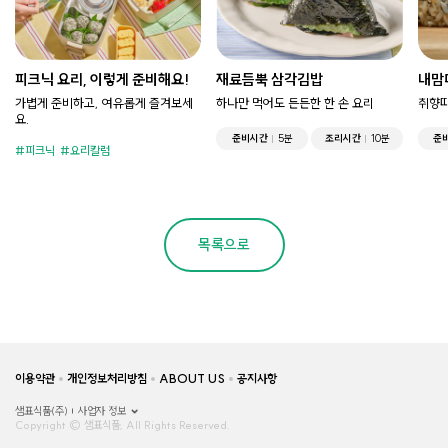
피크닉 요리, 이렇게 준비해요!
재료듬뿍 삼각김밥
내맘
가볍게 준비하고, 여유롭게 즐겨보세
하나만 먹어도 든든한 한 손 요리
취향따
요.
준비시간
5분
조리시간
10분
준
피크닉
요리칼럼
목록으로
이용약관
개인정보처리방침
ABOUT US
공지사항
샘표식품(주)
사업자 정보
Copyright © 샘표식품, All Rights Reserved.