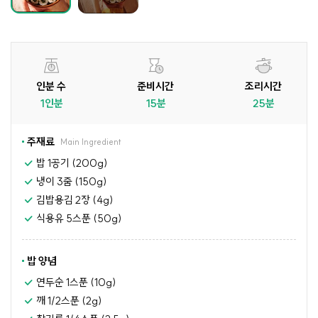
인분 수
준비시간
조리시간
1인분
15분
25분
주재료
Main Ingredient
밥 1공기 (200g)
냉이 3줌 (150g)
김밥용김 2장 (4g)
식용유 5스푼 (50g)
밥 양념
연두순 1스푼 (10g)
깨 1/2스푼 (2g)