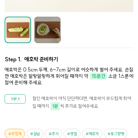
Step 1.
애호박 준비하기
애호박은 0.5cm 두께, 6~7cm 길이로 어슷하게 썰어 주세요. 손질
한 애호박은 말랑말랑하게 휘어질 때까지 약
15분간
소금 1스푼에
절여 준비해 주세요.
절인 애호박이 아직 단단하다면, 애호박이 부드럽게 휘어
질 때까지
1분
씩 추가로 절여주세요.
부침개
설날
추석
명절
애호박
동그랑땡