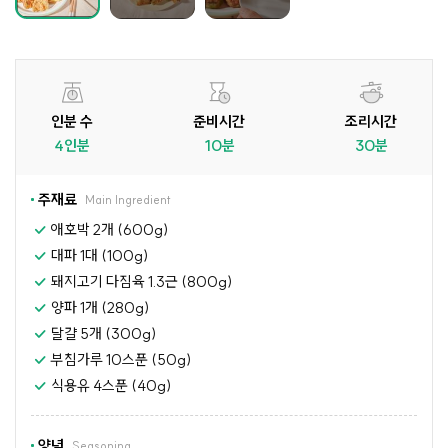
인분 수
준비시간
조리시간
4인분
10분
30분
주재료
Main Ingredient
애호박 2개 (600g)
대파 1대 (100g)
돼지고기 다짐육 1.3근 (800g)
양파 1개 (280g)
달걀 5개 (300g)
부침가루 10스푼 (50g)
식용유 4스푼 (40g)
양념
Seasoning