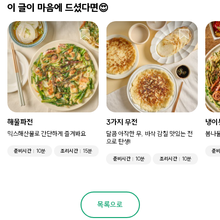
이 글이 마음에 드셨다면😍
해물파전
3가지 무전
냉이
믹스해산물로 간단하게 즐겨봐요
달콤 아작한 무, 바삭 감칠 맛있는 전
봄나물
으로 탄생!
준비시간
10분
조리시간
15분
준
준비시간
10분
조리시간
10분
목록으로