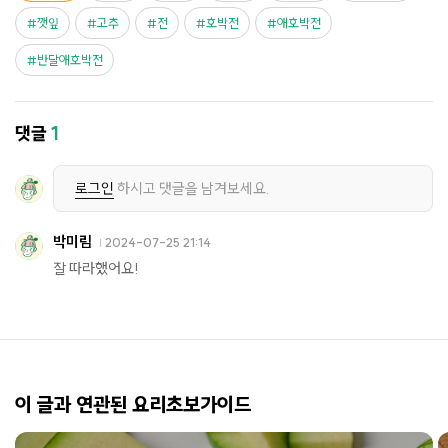
깻잎
고추
전
호박전
애호박전
반달애호박전
댓글
1
로그인
하시고 댓글을 남겨보세요.
박미림
2024-07-25 21:14
잘 따라했어요!
이 글과 연관된 요리초보가이드