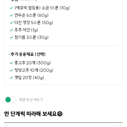
(애호박 절임용) 소금 1스푼 (10g)
연두순 6스푼 (60g)
다진 생강 5스푼 (50g)
후추 약간 (1g)
참기름 3스푼 (30g)
추가 응용재료 (선택)
홍고추 20개 (300g)
청양고추 10개 (200g)
깻잎 20장 (40g)
화면 항상 켜두기
한 단계씩 따라해 보세요😄