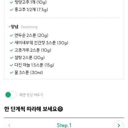
청양고추 1개 (10g)
홍고추 1/2개 (7.5g)
양념
Seasoning
연두순 2스푼 (20g)
새미네부엌 진간장 3스푼 (30g)
고춧가루 2스푼 (10g)
설탕 2스푼 (20g)
다진 마늘 1.5스푼 (15g)
물 3스푼 (30ml)
화면 항상 켜두기
한 단계씩 따라해 보세요😄
Step.1