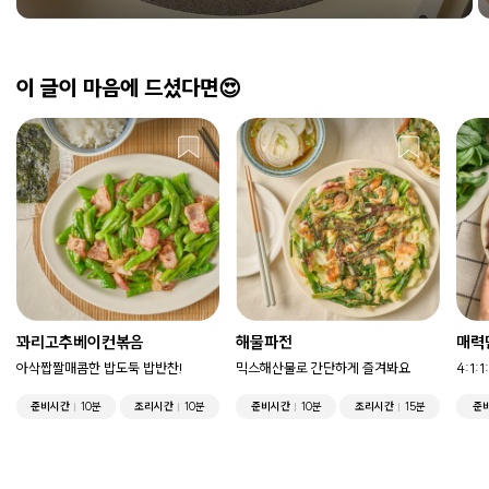
이 글이 마음에 드셨다면😍
꽈리고추베이컨볶음
해물파전
매력
아삭짭짤매콤한 밥도둑 밥반찬!
믹스해산물로 간단하게 즐겨봐요
4:1:
준비시간
10분
조리시간
10분
준비시간
10분
조리시간
15분
준