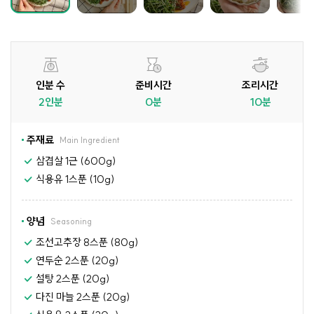
인분 수
준비시간
조리시간
2인분
0분
10분
주재료
Main Ingredient
삼겹살 1근 (600g)
식용유 1스푼 (10g)
양념
Seasoning
조선고추장 8스푼 (80g)
연두순 2스푼 (20g)
설탕 2스푼 (20g)
다진 마늘 2스푼 (20g)