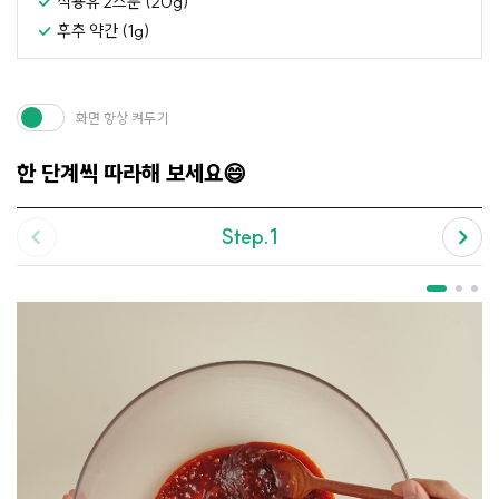
식용유 2스푼 (20g)
후추 약간 (1g)
화면 항상 켜두기
한 단계씩 따라해 보세요😄
Step.1