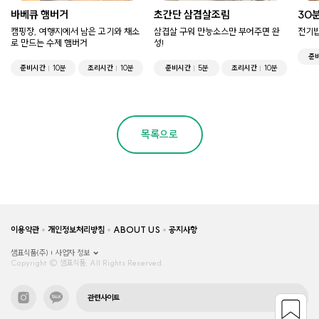
바베큐 햄버거
초간단 삼겹살조림
30
캠핑장, 여행지에서 남은 고기와 채소
삼겹살 구워 만능소스만 부어주면 완
전기밥
로 만드는 수제 햄버거
성!
준
준비시간
10분
조리시간
10분
준비시간
5분
조리시간
10분
목록으로
이용약관
개인정보처리방침
ABOUT US
공지사항
샘표식품(주)
사업자 정보
Copyright © 샘표식품, All Rights Reserved.
관련사이트