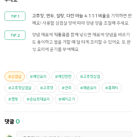
주세요.
고추장, 연두, 설탕, 다진 마늘 4:1:1:1 비율
을 기억하면 편
해요!​ 사용할 삼겹살 양에 따라 양념 양을 조절해 주세요. ​
양념 재료에
식용유
를 함께 넣으면 재료에 양념을 바르기
도 용이하고 열을 가할 때 덜 타게 조리할 수 있어요. 또 완
성 요리에 윤기를 부여해요.​
삼겹살
메인요리
메인반찬
고추장삼겹
고추장삼겹살
고추장
안주
매운요리
홈파티
캠핑
손님초대요리
돼지고기
댓글
0