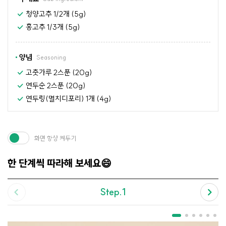
청양고추 1/2개 (5g)
홍고추 1/3개 (5g)
양념
Seasoning
고춧가루 2스푼 (20g)
연두순 2스푼 (20g)
연두링(멸치디포리) 1개 (4g)
화면 항상 켜두기
한 단계씩 따라해 보세요😄
Step.1