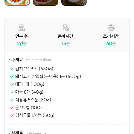
인분 수
준비시간
조리시간
4인분
15분
60분
주재료
Main Ingredient
김치 1/4포기 (650g)
돼지고기 삼겹살(구이용) 1근 (600g)
대파 1대 (100g)
마늘 8개 (40g)
식용유 5스푼 (50g)
물 1/2컵 (100mL)
김치국물 1/4컵 (50g)
부재료
Sub Ingredient