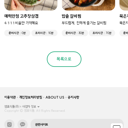
매력만점 고추장삼겹
밥솥 갈비찜
묵은
4:1:1:1 비율만 기억해요
부드럽게, 진하게 즐기는 갈비찜
묵은지
준비시간
0분
조리시간
10분
준비시간
30분
조리시간
70분
준
목록으로
이용약관
개인정보처리방침
ABOUT US
공지사항
샘표식품(주)
사업자 정보
Copyright © 샘표식품, All Rights Reserved.
관련사이트