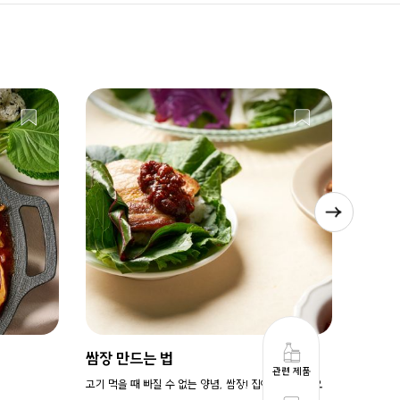
쌈장 만드는 법
매콤쌈
관련 제품
고기 먹을 때 빠질 수 없는 양념, 쌈장! 집에서 만들어요
쌈장 넣고