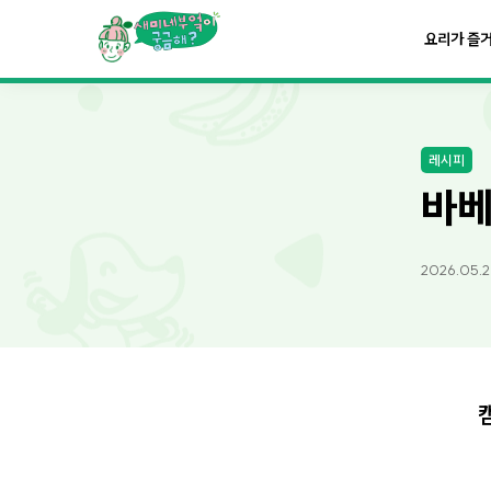
요리가
맛있어지는
부엌
요리가 즐
요리가
건강해지는
부엌
레시피
요리가
쉬워지는
부엌
바베
2026.05.