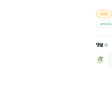
캠핑
비비큐
댓글
0