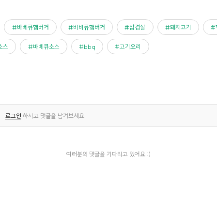
바베큐햄버거
비비큐햄버거
삼겹살
돼지고기
소스
바베큐소스
bbq
고기요리
로그인
하시고 댓글을 남겨보세요.
여러분의 댓글을 기다리고 있어요 :)