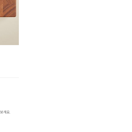
Step 2.
양파 볶기​
중불에 예열한 팬에 식용유를 두른 후, 센불에서 양파를
1분간
볶아 
 보세요.