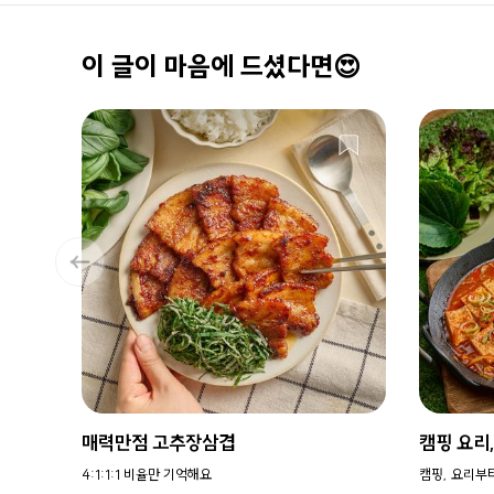
이 글이 마음에 드셨다면😍
매력만점 고추장삼겹
캠핑 요리
4:1:1:1 비율만 기억해요
캠핑, 요리부