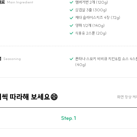
재료
햄버거번 2개 (120g)
Main Ingredient
삼겹살 3줄 (300g)
체다 슬라이스치즈 4장 (72g)
양파 1/2개 (140g)
식용유 2스푼 (20g)
념
폰타나 스모키 비비큐 치킨&립 소스 4스
Seasoning
(40g)
계씩 따라해 보세요😄
화면 항상 켜
Step.1