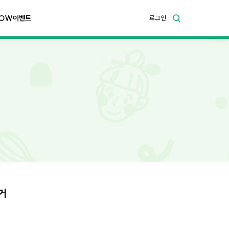
OW이벤트
로그인
거