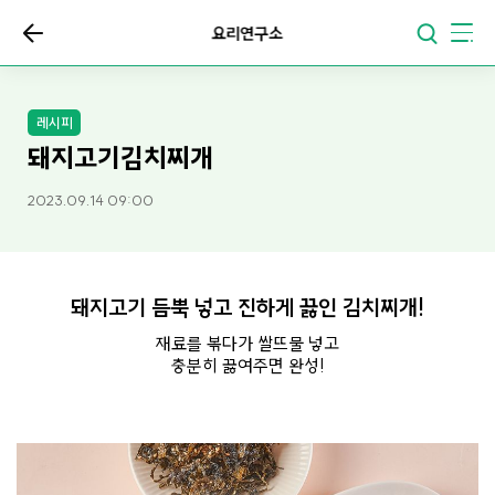
요리연구소
레시피
돼지고기김치찌개
2023.09.14 09:00
돼지고기 듬뿍 넣고 진하게 끓인 김치찌개!
재료를 볶다가 쌀뜨물 넣고
충분히 끓여주면 완성!