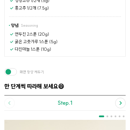
청양고추 1/2개 (5g)
홍고추 1/2개 (7.5g)
양념
Seasoning
연두진 2스푼 (20g)
굵은 고춧가루 1스푼 (5g)
다진마늘 1스푼 (10g)
화면 항상 켜두기
한 단계씩 따라해 보세요😄
Step.1