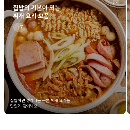
집밥의 기본이 되는
찌개 요리 모음
7
집밥하면 생각나는 근본 찌개 요리들!
맛있게 끓여봐요.