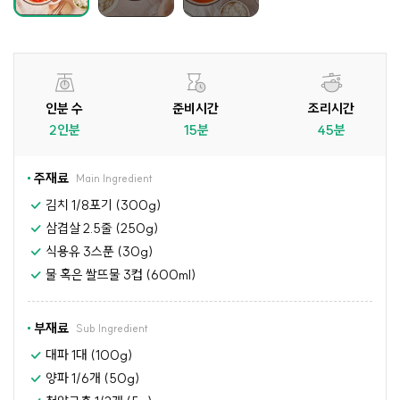
인분 수
준비시간
조리시간
2인분
15분
45분
주재료
Main Ingredient
김치 1/8포기 (300g)
삼겹살 2.5줄 (250g)
식용유 3스푼 (30g)
물 혹은 쌀뜨물 3컵 (600ml)
부재료
Sub Ingredient
대파 1대 (100g)
양파 1/6개 (50g)