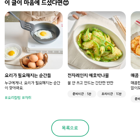
이 글이 마음에 드셨다면😍
요리가 필요해지는 순간들
전자레인지 애호박나물
매콤
누구에게나, 요리가 필요해지는 순간
불 안 쓰고 만드는 간단한 반찬
매콤짭
이 찾아와요.
없이도
준비시간
5분
조리시간
10분
요리칼럼
자취
준
목록으로