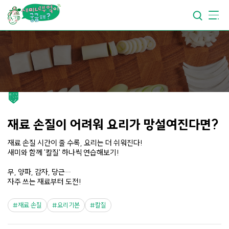
요리가
맛있어지는
부엌
요리가
건강해지는
부엌
요리가
쉬워지는
부엌
재료 손질이 어려워 요리가 망설여진다면?
재료 손질 시간이 줄 수록, 요리는 더 쉬워진다!
새미와 함께 '칼질' 하나씩 연습해보기!
무, 양파, 감자, 당근…
자주 쓰는 재료부터 도전!
재료 손질
요리기본
칼질