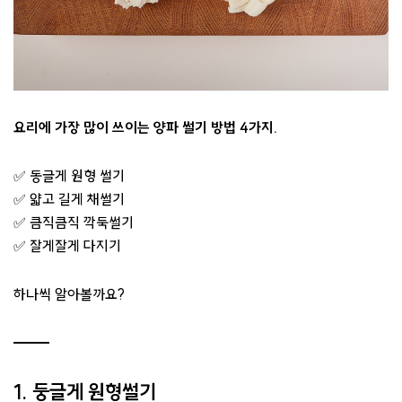
요리에 가장 많이 쓰이는 양파 썰기 방법 4가지.
✅ 동글게 원형 썰기
✅ 얇고 길게 채썰기
✅ 큼직큼직 깍둑썰기
✅ 잘게잘게 다지기
하나씩 알아볼까요?
1. 둥글게 원형썰기