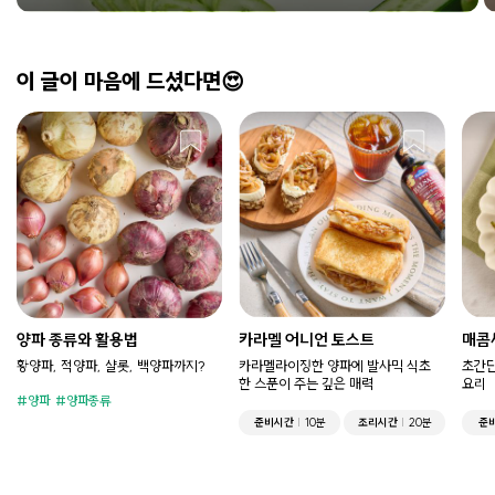
식재료별 손질하는 꿀팁을 소개합니다!
이 글이 마음에 드셨다면😍
양파 종류와 활용법
카라멜 어니언 토스트
매콤
황양파, 적양파, 샬롯, 백양파까지?
카라멜라이징한 양파에 발사믹 식초
초간단
한 스푼이 주는 깊은 매력
요리
양파
양파종류
준비시간
10분
조리시간
20분
준