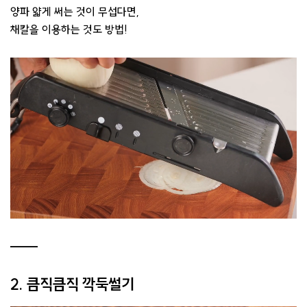
양파 얇게 써는 것이 무섭다면,
채칼을 이용하는 것도 방법!
2. 큼직큼직 깍둑썰기