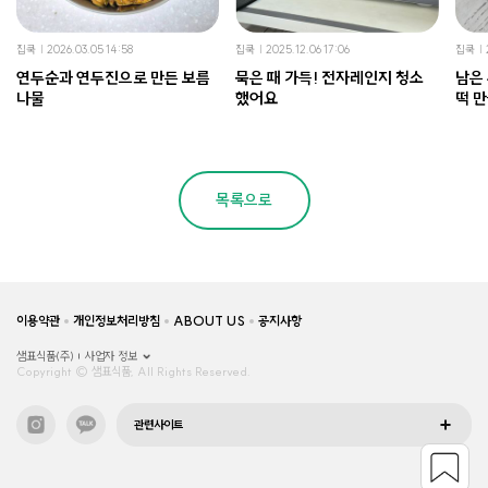
집쿡
2026.03.05 14:58
집쿡
2025.12.06 17:06
집쿡
연두순과 연두진으로 만든 보름
묵은 때 가득! 전자레인지 청소
남은
나물
했어요
떡 
목록으로
이용약관
개인정보처리방침
ABOUT US
공지사항
샘표식품(주)
사업자 정보
Copyright © 샘표식품, All Rights Reserved.
관련사이트