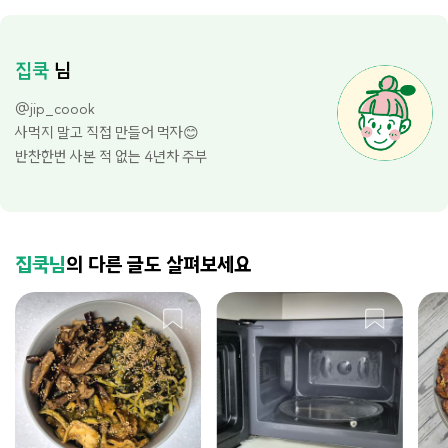
집쿡
님
@jip_coook
사먹지 말고 직접 만들어 먹자😊
반찬한번 사본 적 없는 4년차 주부
집쿡님
의 다른 글도 살펴보세요