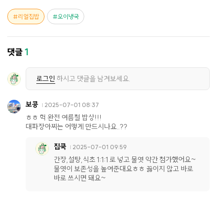
리얼집밥
오이냉국
댓글
1
로그인
하시고 댓글을 남겨보세요.
보콩
2025-07-01 08:37
ㅎㅎ 헉 완전 여름철 밥상!!!
대파장아찌는 어떻게 만드시나요..??
집쿡
2025-07-01 09:59
간장,설탕,식초 1:1:1 로 넣고 물엿 약간 첨가했어요~
물엿이 보존성을 높여준대요ㅎㅎ 끓이지 않고 바로
바로 쓰시면 돼요~