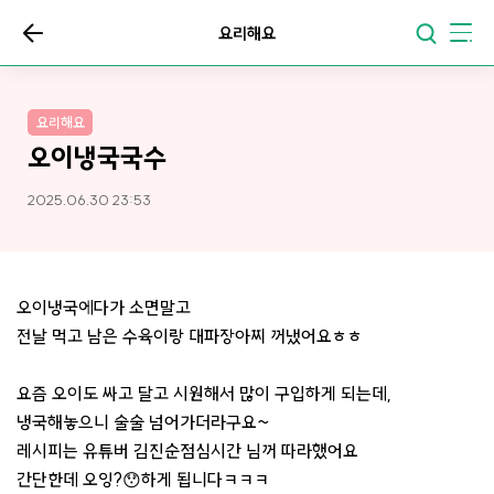
요리해요
요리해요
오이냉국국수
2025.06.30 23:53
오이냉국에다가 소면말고
전날 먹고 남은 수육이랑 대파장아찌 꺼냈어요ㅎㅎ
요즘 오이도 싸고 달고 시원해서 많이 구입하게 되는데,
냉국해놓으니 술술 넘어가더라구요~
레시피는 유튜버 김진순점심시간 님꺼 따라했어요
간단한데 오잉?😯하게 됩니다ㅋㅋㅋ