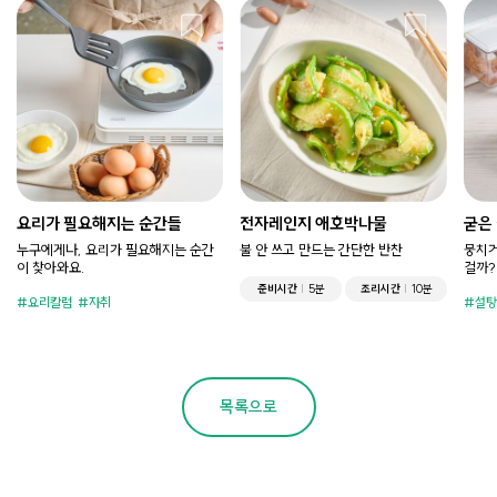
요리가 필요해지는 순간들
전자레인지 애호박나물
굳은
누구에게나, 요리가 필요해지는 순간
불 안 쓰고 만드는 간단한 반찬
뭉치거
이 찾아와요.
걸까?
준비시간
5분
조리시간
10분
요리칼럼
자취
설탕
목록으로