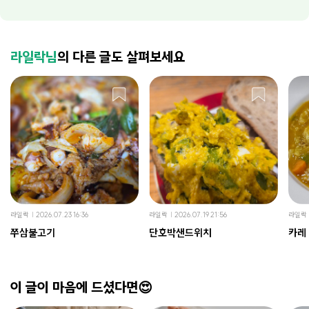
라일락님
의 다른 글도 살펴보세요
라일락
2026.07.23 16:36
라일락
2026.07.19 21:56
라일락
쭈삼불고기
단호박샌드위치
카레
이 글이 마음에 드셨다면😍